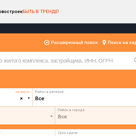
овостроек
БЫТЬ В ТРЕНДЕ!
Расширенный поиск
Поиск на ка
на карте
Район в регионе
×
Все
Район в городе
Все
²
Срок сдачи