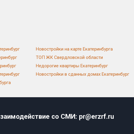
теринбург
Новостройки на карте Екатеринбурга
еринбург
ТОП ЖК Свердловской области
еринбург
Недорогие квартиры Екатеринбург
теринбург
Новостройки в сданных домах Екатеринбург
бурга
заимодействие со СМИ: pr@erzrf.ru