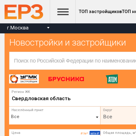
ТОП застройщиков
ТОП н
г.Москва
Новостройки и застройщики
Регион ЖК
Свердловская область
Населённый пункт
Округ
Все
Цена
Общая площадь, м
₽/м²
млн ₽