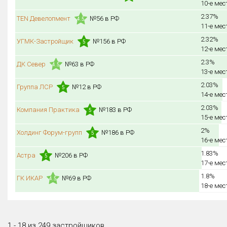
10-е мес
2.37%
TEN Девелопмент
№56 в РФ
4.5
11-е мес
2.32%
УГМК-Застройщик
№156 в РФ
5
12-е мес
2.3%
ДК Север
№63 в РФ
4.5
13-е мес
2.03%
Группа ЛСР
№12 в РФ
5
14-е мес
2.03%
Компания Практика
№183 в РФ
5
15-е мес
2%
Холдинг Форум-групп
№186 в РФ
5
16-е мес
1.83%
Астра
№206 в РФ
5
17-е мес
1.8%
ГК ИКАР
№69 в РФ
4.5
18-е мес
1 - 18 из 249 застройщиков