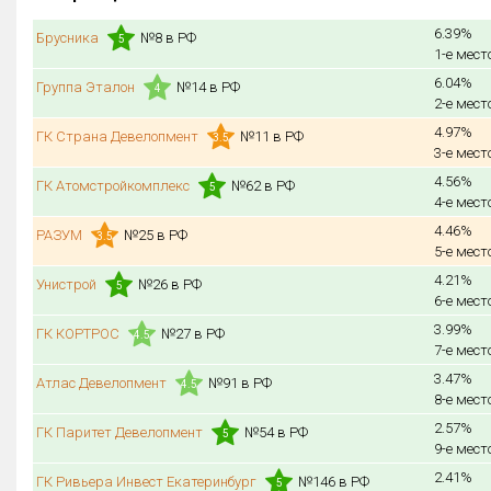
6.39%
Брусника
№8 в РФ
5
1-е мест
6.04%
Группа Эталон
№14 в РФ
4
2-е мест
4.97%
ГК Страна Девелопмент
№11 в РФ
3.5
3-е мест
4.56%
ГК Атомстройкомплекс
№62 в РФ
5
4-е мест
4.46%
РАЗУМ
№25 в РФ
3.5
5-е мест
4.21%
Унистрой
№26 в РФ
5
6-е мест
3.99%
ГК КОРТРОС
№27 в РФ
4.5
7-е мест
3.47%
Атлас Девелопмент
№91 в РФ
4.5
8-е мест
2.57%
ГК Паритет Девелопмент
№54 в РФ
5
9-е мест
2.41%
ГК Ривьера Инвест Екатеринбург
№146 в РФ
5