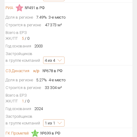
РИА
№491 в РФ
Только новые
2
Доля в регионе
7.49%
3-е место
Оценка ЕРЗ ЖК
Строится в регионе
47 373 м²
от
до
Всего в ЕРЗ
ЖК/ПТ
5
/
0
с продажами
Год основания
2003
Застройщиков
в группе компаний
4
из 4
Рейтинг ЕРЗ
СЗ Династия
н/р
№678 в РФ
Найдено:
Доля в регионе
5.27%
4-е место
Строится в регионе
33 304 м²
Жилых комплексов
254 из 254
Всего в ЕРЗ
Многоквартирных домов
479 из 479
ЖК/ПТ
1
/
0
Год основания
2024
Блокированных домов
2 из 2
Застройщиков
Домов с апартаментами
1 из 1
в группе компаний
1
из 1
Поселков таунхаусов
1 из 1
ГК Прометей
№699 в РФ
4.5
Блокированных домов
2 из 2