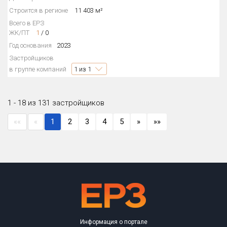
Строится в регионе
11 403 м²
Всего в ЕРЗ
ЖК/ПТ
1
/
0
Год основания
2023
Застройщиков
в группе компаний
1
из 1
1 - 18 из 131 застройщиков
««
«
1
2
3
4
5
»
»»
Информация о портале