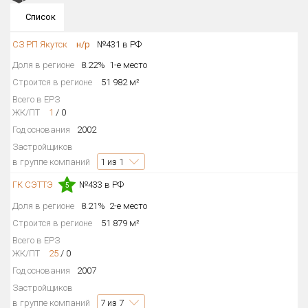
Список
Округ
Все
СЗ РП Якутск
н/р
№431 в РФ
Район в городе
Доля в регионе
8.22%
1-е место
Все
Строится в регионе
51 982 м²
Всего в ЕРЗ
Цена
ЖК/ПТ
1
/
0
₽/м²
млн ₽
от
до
Год основания
2002
Застройщиков
Общая площадь, м²
в группе компаний
1
из 1
от
до
ГК СЭТТЭ
№433 в РФ
5
Срок сдачи
Доля в регионе
8.21%
2-е место
от
до
Строится в регионе
51 879 м²
Вид объекта
Всего в ЕРЗ
ЖК/ПТ
25
/
0
Год основания
2007
Кол-во комнат
Застройщиков
в группе компаний
7
из 7