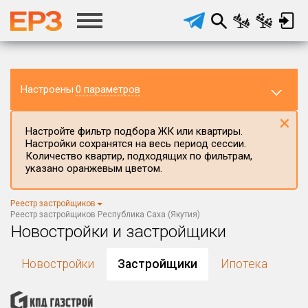
Настроены
0 параметров
×
Настройте фильтр подбора ЖК или квартиры.
Настройки сохранятся на весь период сессии.
Количество квартир, подходящих по фильтрам,
указано оранжевым цветом.
Регион ЖК
Реестр застройщиков
Республика Саха (Якутия)
×
Реестр застройщиков Республика Саха (Якутия)
Новостройки и застройщики
Район в регионе
Все
Новостройки
Застройщики
Ипотека
Населённый пункт