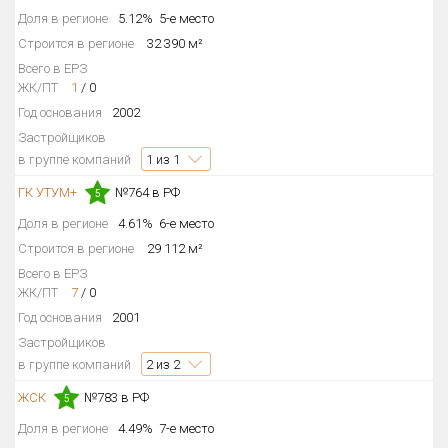
Доля в регионе
5.12%
5-е место
Квартир, апартаментов,
блоков в БД
3 257 из 3 257
Строится в регионе
32 390 м²
Всего в ЕРЗ
ЖК/ПТ
1
/
0
Год основания
2002
Застройщиков
в группе компаний
1
из 1
ГК УТУМ+
№764 в РФ
5
Доля в регионе
4.61%
6-е место
Строится в регионе
29 112 м²
Всего в ЕРЗ
ЖК/ПТ
7
/
0
Год основания
2001
Застройщиков
в группе компаний
2
из 2
ЖСК
№783 в РФ
5
Доля в регионе
4.49%
7-е место