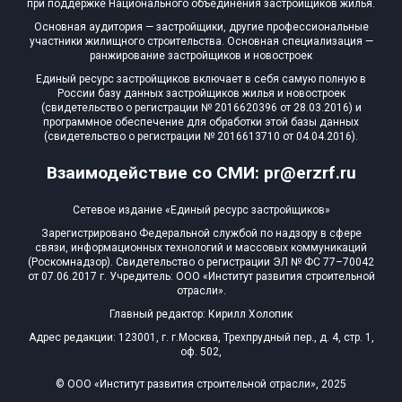
при поддержке Национального объединения застройщиков жилья.
Блокированных домов
0 из 322
Основная аудитория — застройщики, другие профессиональные
участники жилищного строительства. Основная специализация —
Квартир, апартаментов,
ранжирование застройщиков и новостроек
блоков в БД
19 из 22 712
Единый ресурс застройщиков включает в себя самую полную в
России базу данных застройщиков жилья и новостроек
(свидетельство о регистрации № 2016620396 от 28.03.2016) и
программное обеспечение для обработки этой базы данных
(свидетельство о регистрации № 2016613710 от 04.04.2016).
Взаимодействие со СМИ: pr@erzrf.ru
Сетевое издание «Единый ресурс застройщиков»
Зарегистрировано Федеральной службой по надзору в сфере
связи, информационных технологий и массовых коммуникаций
(Роскомнадзор). Свидетельство о регистрации ЭЛ № ФС 77–70042
от 07.06.2017 г. Учредитель: ООО «Институт развития строительной
отрасли».
Главный редактор: Кирилл Холопик
Адрес редакции: 123001, г. г.Москва, Трехпрудный пер., д. 4, стр. 1,
оф. 502,
© ООО «Институт развития строительной отрасли», 2025