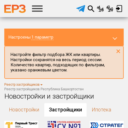
Настроены
1 параметр
×
Настройте фильтр подбора ЖК или квартиры.
Настройки сохранятся на весь период сессии.
Количество квартир, подходящих по фильтрам,
указано оранжевым цветом.
Регион ЖК
Реестр застройщиков
Республика Башкортостан
×
Реестр застройщиков Республика Башкортостан
Новостройки и застройщики
Район в регионе
Все
Новостройки
Застройщики
Ипотека
Населённый пункт