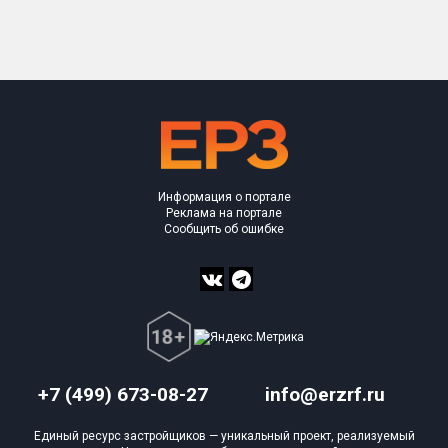
Только новые
Оценка ЕРЗ ЖК
от
до
с продажами
Информация о портале
Рейтинг ЕРЗ
Реклама на портале
Сообщить об ошибке
Найдено:
Жилых комплексов
6 из 626
Многоквартирных домов
14 из 1 617
Блокированных домов
0 из 78
Домов с апартаментами
0 из 18
+7 (499) 673-08-27
info@erzrf.ru
Поселков таунхаусов
0 из 18
Единый ресурс застройщиков — уникальный проект, реализуемый
Многоквартирных домов
0 из 20