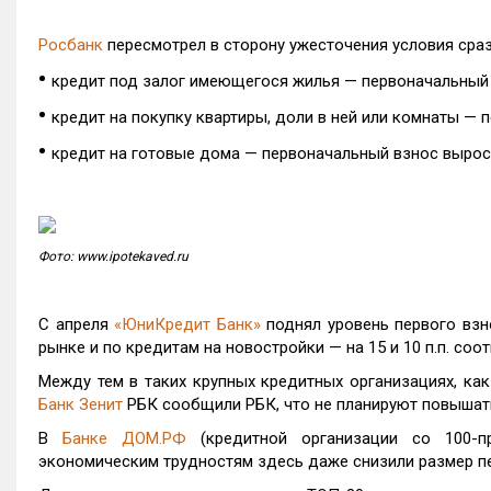
Росбанк
пересмотрел в сторону ужесточения условия сра
•
кредит под залог имеющегося жилья — первоначальный вз
•
кредит на покупку квартиры, доли в ней или комнаты — п
•
кредит на готовые дома — первоначальный взнос вырос на
Фото: www.ipotekaved.ru
С апреля
«ЮниКредит Банк»
поднял уровень первого взн
рынке и по кредитам на новостройки — на 15 и 10 п.п. соо
Между тем в таких крупных кредитных организациях, ка
Банк Зенит
РБК сообщили РБК, что не планируют повышать
В
Банке ДОМ.РФ
(кредитной организации со 100-пр
экономическим трудностям здесь даже снизили размер п