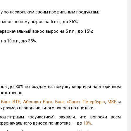
зу по нескольким своим профильным продуктам:
нос по нему вырос на 5 п.п., до 35%;
ервоначальный взнос вырос на 5 п.п., до 15%;
 10 п.п., до 35%.
оса до 30% по ссудам на покупку квартиры на вторичном
тветственно.
к
Банк ВТБ
,
Абсолют Банк
,
Банк «Санкт-Петербург»
,
МКБ
и
 размер первоначального взноса по ипотеке.
оцентрным госучастием) заявили, что вопреки всем
ервоначального взноса по ипотеке — до
10%
.