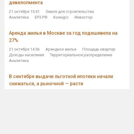
девелопмента
21 октября 15:41
Земля для строительства
Аналитика
ЕРЗ.РФ
Конкурс
Инвестор
Аренда жилья в Москве за год подешевела на
27%
21 октября 14:56
Арендное жилье
Площадь квартир
Доходы населения
Территориальное распределение
Аналитика
В сентябре выдачи льготной ипотеки начали
снижаться, а рыночной — расти
21 октября 14:11
Ипотека
Субсидирование ипотеки
Объем ИЖК
Количество ИЖК
Экспертное мнение
Виталий Мутко — Владимиру Путину: россияне
стали чаще выкупать квартиры без кредитов
21 октября 12:57
ДОМ.РФ
Проектное финансирование