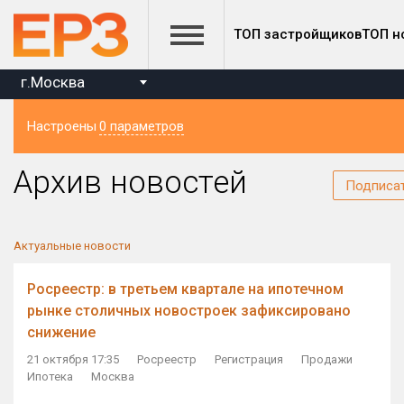
ТОП застройщиков
ТОП н
г.Москва
Настроены
0 параметров
Регион
Архив новостей
Подписа
Актуальные новости
Росреестр: в третьем квартале на ипотечном
рынке столичных новостроек зафиксировано
снижение
21 октября 17:35
Росреестр
Регистрация
Продажи
Ипотека
Москва