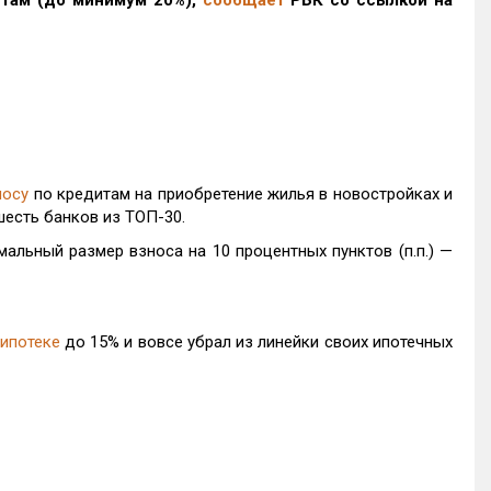
итам (до минимум 20%),
сообщает
РБК
со ссылкой на
носу
по кредитам на приобретение жилья в новостройках и
шесть банков из ТОП-30.
альный размер взноса на 10 процентных пунктов (п.п.) —
ипотеке
до 15% и вовсе убрал из линейки своих ипотечных