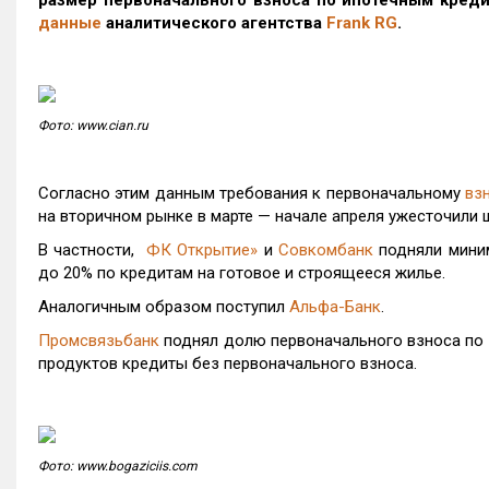
размер первоначального взноса по ипотечным кред
данные
аналитического агентства
Frank
RG
.
Фото: www.cian.ru
Согласно этим данным требования к первоначальному
вз
на вторичном рынке в марте — начале апреля ужесточили 
В частности,
ФК Открытие»
и
Совкомбанк
подняли миним
до 20% по кредитам на готовое и строящееся жилье.
Аналогичным образом поступил
Альфа-Банк
.
Промсвязьбанк
поднял долю первоначального взноса по
продуктов кредиты без первоначального взноса.
Фото: www.bogaziciis.com