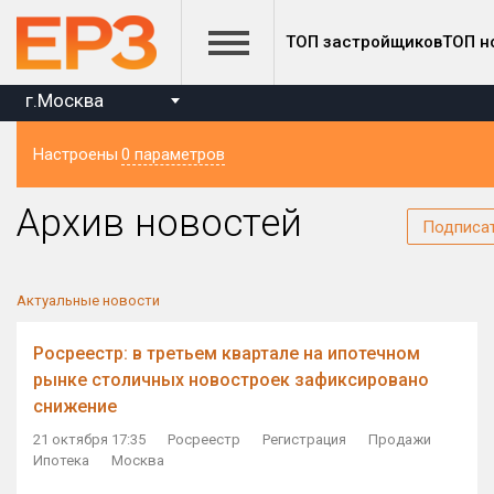
ТОП застройщиков
ТОП н
г.Москва
Настроены
0 параметров
Регион
Архив новостей
Подписа
Актуальные новости
Росреестр: в третьем квартале на ипотечном
рынке столичных новостроек зафиксировано
снижение
21 октября 17:35
Росреестр
Регистрация
Продажи
Ипотека
Москва