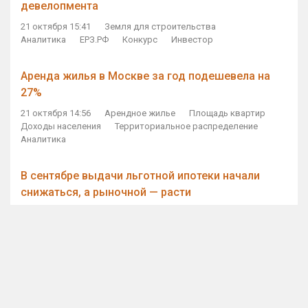
девелопмента
21 октября 15:41
Земля для строительства
Аналитика
ЕРЗ.РФ
Конкурс
Инвестор
Аренда жилья в Москве за год подешевела на
27%
21 октября 14:56
Арендное жилье
Площадь квартир
Доходы населения
Территориальное распределение
Аналитика
В сентябре выдачи льготной ипотеки начали
снижаться, а рыночной — расти
21 октября 14:11
Ипотека
Субсидирование ипотеки
Объем ИЖК
Количество ИЖК
Экспертное мнение
Виталий Мутко — Владимиру Путину: россияне
стали чаще выкупать квартиры без кредитов
21 октября 12:57
ДОМ.РФ
Проектное финансирование