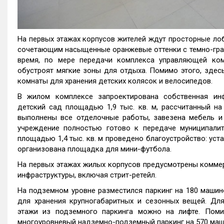
На первых этажах корпусов жителей ждут просторные ло
сочетающим насыщенные оранжевые оттенки с темно-гра
время, по мере передачи комплекса управляющей ком
обустроят мягкие зоны для отдыха. Помимо этого, здес
комнаты для хранения детских колясок и велосипедов.
В жилом комплексе запроектирована собственная инф
детский сад площадью 1,9 тыс. кв. м, рассчитанный на
выполнены все отделочные работы, завезена мебель и
учреждение полностью готово к передаче муниципалит
площадью 1,4 тыс. кв. м проведено благоустройство: уста
организована площадка для мини-футбола.
На первых этажах жилых корпусов предусмотрены комме
инфраструктуры, включая стрит-ретейл.
На подземном уровне разместился паркинг на 180 маши
для хранения крупногабаритных и сезонных вещей. Дл
этажи из подземного паркинга можно на лифте. Помим
многоуровневый надземно-подземный паркинг на 570 маш