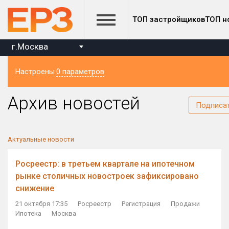
ТОП застройщиков
ТОП н
г.Москва
Настроены
0 параметров
Регион
Архив новостей
Подписа
Актуальные новости
Росреестр: в третьем квартале на ипотечном
рынке столичных новостроек зафиксировано
снижение
21 октября 17:35
Росреестр
Регистрация
Продажи
Ипотека
Москва