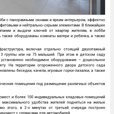
бби с панорамными окнами и ярким интерьером, эффектно
фитовыми и нейтрально-серыми элементами. В ближайшее
пании и выдачи ключей от квартир жителям, в лобби
ь также оборудованы комнаты матери и ребенка, а также
раструктура, включая отдельно стоящий двухэтажный
 3 группы или на 75 малышей. При этом в детском саду
 установлено необходимое оборудование – дошкольное
ету. На территории огороженного двора детского сада
новлены беседки, качели, игровые горки-лазалки, а также
рческие помещения под размещение различных объектов
номест и более 100 индивидуальных кладовых помещений
я максимального удобства жителей подняться на жилые
о этого, в 2-х минутах от третьей очереди построен
иномест с сервисами для автомобилей.