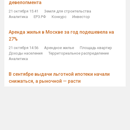
девелопмента
21 октября 15:41
Земля для строительства
Аналитика
ЕРЗ.РФ
Конкурс
Инвестор
Аренда жилья в Москве за год подешевела на
27%
21 октября 14:56
Арендное жилье
Площадь квартир
Доходы населения
Территориальное распределение
Аналитика
В сентябре выдачи льготной ипотеки начали
снижаться, а рыночной — расти
21 октября 14:11
Ипотека
Субсидирование ипотеки
Объем ИЖК
Количество ИЖК
Экспертное мнение
Виталий Мутко — Владимиру Путину: россияне
стали чаще выкупать квартиры без кредитов
21 октября 12:57
ДОМ.РФ
Проектное финансирование