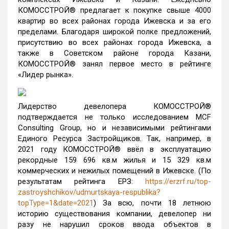
КОМОССТРОЙ® предлагает к покупке свыше 4000
квартир во всех районах города Ижевска и за его
пределами. Благодаря широкой полке предложений,
присутствию во всех районах города Ижевска, а
также в Советском районе города Казани,
КОМОССТРОЙ® занял первое место в рейтинге
«Лидер рынка».
Лидерство девелопера КОМОССТРОЙ®
подтверждается не только исследованием MCF
Consulting Group, но и независимыми рейтингами
Единого Ресурса Застройщиков. Так, например, в
2021 году КОМОССТРОЙ® ввёл в эксплуатацию
рекордные 159 696 кв.м жилья и 15 329 кв.м
коммерческих и нежилых помещений в Ижевске. (По
результатам рейтинга ЕРЗ:
https://erzrf.ru/top-
zastroyshchikov/udmurtskaya-respublika?
topType=1&date=2021
) За всю, почти 18 летнюю
историю существования компании, девелопер ни
разу не нарушил сроков ввода объектов в