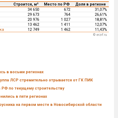
Строится, м²
Место по РФ
Доля в регионе
34 650
672
31,07%
29 673
764
26,61%
20 976
1 027
18,81%
а
13 462
1 411
12,07%
ка
12 749
1 462
11,43%
© erzrf.ru
сь в восьми регионах
уппа ЛСР стремительно отрывается от ГК ПИК
в РФ по текущему строительству
нились в пяти регионах
русника на первом месте в Новосибирской области