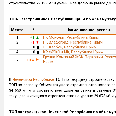
строительства 72 197 м² и уменьшила долю на рынке до 19
ТОП‑5 застройщиков Республики Крым по объему текущ
Место
+\-
Наименование, регион
1
+1
ГК Монолит, Республика Крым
▲
2
-1
ГК Владоград, Республика Крым
▼
3
0
◼
СК Карбон, Республика Крым
4
0
◼
КР ФРЖС и ИК, Республика Крым
Группа Компаний ЖСК Парковый, Респу
5
new
►
Крым
В
Чеченской Республике
ТОП по текущему строительству
ТОП по региону. Объем текущего строительства нового р
34 650 м², что соответствует доле на рынке в размере 
текущего жилищного строительства на уровне 29 673 м² и 
ТОП застройщиков Чеченской Республики по объему те