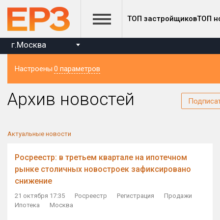
ТОП застройщиков
ТОП н
г.Москва
Настроены
0 параметров
Регион
Архив новостей
Подписа
Актуальные новости
Росреестр: в третьем квартале на ипотечном
рынке столичных новостроек зафиксировано
снижение
21 октября 17:35
Росреестр
Регистрация
Продажи
Ипотека
Москва