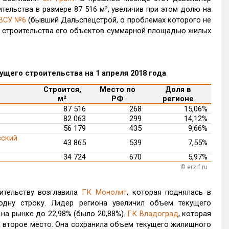
тельства в размере 87 516 м², увеличив при этом долю на
ВСУ №6
(бывший Дальспецстрой, о проблемах которого не
й строительства его объектов суммарной площадью жилых
ущего строительства на 1 апреля 2018 года
Строится,
Место по
Доля в
м²
РФ
регионе
87 516
268
15,06%
82 063
299
14,12%
56 179
435
9,66%
вский
43 865
539
7,55%
34 724
670
5,97%
© erzrf.ru
ительству возглавила
ГК Монолит
, которая поднялась в
ну строку. Лидер региона увеличил объем текущего
ю на рынке до 22,98% (было 20,88%).
ГК Владоград
, которая
а второе место. Она сохранила объем текущего жилищного