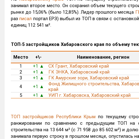
занимал второе место. Он сохранил объем текущего строи
рынке до 15,06% (было 12,85%).
Лидер прошлого месяца
Г
раз
писал
портал ЕРЗ)
выбыл из ТОП в связи с остановко
единиц 112 541 м².
ТОП‑5 застройщиков Хабаровского края по объему тек
Место
+\-
Наименование, регион
1
+1
СХ Грант, Хабаровский край
▲
2
+1
ГК ЭНКА, Хабаровский край
▲
3
+1
ГК Амурские зори, Хабаровский край
▲
Фонд Жилищного строительства, Хабаро
4
+1
▲
край
5
+1
УИП г. Хабаровска, Хабаровский край
▲
ТОП застройщиков Республики Крым
по текущему стро
ранжировании по сравнению с предыдущим ТОП на од
строительства на 13 644 м² (с 71 958 до 85 602 м²) и дол
занимала первую строку в прошлом месяце, опустилась н