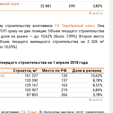
мный округ ‑
32 881
699
3,80%
© erzrf.ru
у строительству возглавила
ГК Серебряный ключ
. Она
ОП сразу на две позиции. Объем текущего строительства
а доля на рынке
—
до 10,62% (было 7,99%). Второе место
бъем текущего жилищного строительства на 2 026 м²
о 10,05%).
екущего строительства на 1 апреля 2018 года
Строится, м²
Место по РФ
Доля в регионе
сть
161 237
120
10,62%
133 390
157
8,78%
129 167
163
8,51%
103 907
219
6,84%
87 803
266
5,78%
© erzrf.ru
 возглавил
СХ Грант
. В прошлом месяце этот девелопер