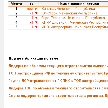
Место
+\-
Наименование, регион
1
new
Капитал, Чеченская Республика
►
2
-1
Юг-Строй, Чеченская Республика
▼
3
-1
Евро-Телеком, Чеченская Республика
▼
4
-1
КПЧР Дирекция, Чеченская Республик
▼
5
-1
ИНЭ-Интерсервис, Чеченская Республи
▼
Другие публикации по теме:
Лидеры по объемам текущего строительства сменили
ТОП застройщиков РФ по текущему строительству: Гр
Группа ЛСР отрывается от ГК ПИК в ТОП застройщико
Лидеры ТОП по объемам текущего строительства сме
Смена лидеров текущего строительства в регионах. Б