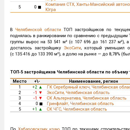
Компания СТХ, Ханты‑Мансийский автоно
5
0
◼
Югра
В
Челябинской области
ТОП застройщиков по текущем
поднялась в ранжировании по сравнению с предыдущим Т
группы вырос на 53 541 м² (с 107 696 до 161 237 м²), 
досталось застройщику
ЭкоСити
, который уменьшил о
(с 135 416 до 133 390 м²), а долю на рынке — до 8,78% (был
ТОП‑5 застройщиков Челябинской области по объему т
Место
+\-
Наименование, регион
1
+2
ГК Серебряный ключ, Челябинская обла
▲
2
-1
ЭкоСити, Челябинская область
▼
3
-1
СК Альтернатива, Челябинская область
▼
4
0
◼
Гринфлайт, Челябинская область
5
+1
СК ЧГС, Челябинская область
▲
По
Хабаровскому краю
ТОП по текущему строительству