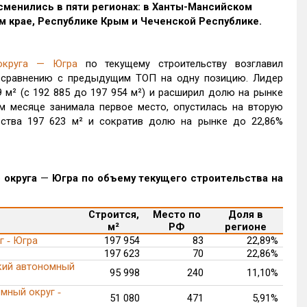
сменились в пяти регионах: в Ханты-Мансийском
м крае, Республике Крым и Чеченской Республике.
 округа
—
Югра
по текущему строительству возглавил
о сравнению с предыдущим ТОП на одну позицию. Лидер
 м² (с 192 885 до 197 954 м²) и расширил долю на рынке
м месяце занимала первое место, опустилась на вторую
ьства 197 623 м² и сократив долю на рынке до 22,86%
 округа
—
Югра по объему текущего строительства на
Строится,
Место по
Доля в
м²
РФ
регионе
г ‑ Югра
197 954
83
22,89%
197 623
70
22,86%
кий автономный
95 998
240
11,10%
мный округ ‑
51 080
471
5,91%