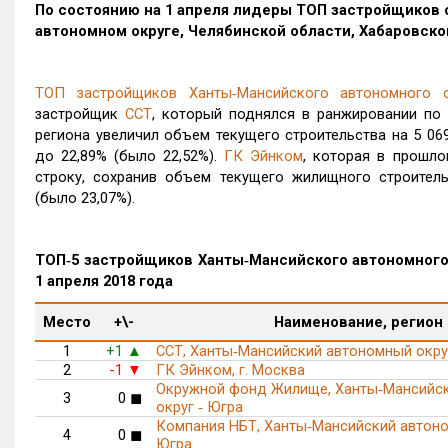
По состоянию на 1 апреля лидеры ТОП застройщиков 
автономном округе, Челябинской области, Хабаровско
ТОП застройщиков Ханты‑Мансийского автономного
застройщик
ССТ
, который поднялся в ранжировании п
региона увеличил объем текущего строительства на 5 069
до 22,89% (было 22,52%).
ГК Эйнком
, которая в прошло
строку, сохранив объем текущего жилищного строител
(было 23,07%).
ТОП‑5 застройщиков Ханты‑Мансийского автономного
1 апреля 2018 года
Место
+\-
Наименование, регион
1
+1
ССТ, Ханты‑Мансийский автономный окру
▲
2
-1
ГК Эйнком, г. Москва
▼
Окружной фонд Жилище, Ханты‑Мансийс
3
0
◼
округ ‑ Югра
Компания НБТ, Ханты‑Мансийский автоно
4
0
◼
Югра