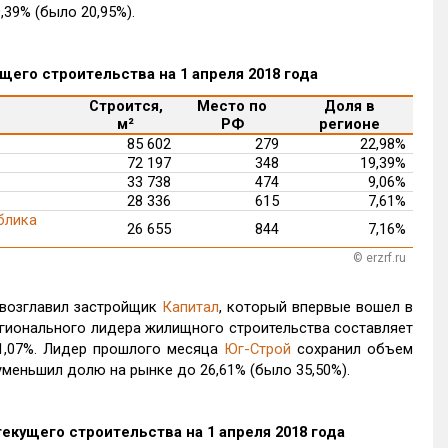
,39% (было 20,95%).
его строительства на 1 апреля 2018 года
Строится,
Место по
Доля в
м²
РФ
регионе
85 602
279
22,98%
72 197
348
19,39%
33 738
474
9,06%
28 336
615
7,61%
блика
26 655
844
7,16%
© erzrf.ru
 возглавил застройщик
Капитал
, который впервые вошел в
егионального лидера жилищного строительства составляет
31,07%. Лидер прошлого месяца
Юг-Строй
сохранил объем
уменьшил долю на рынке до 26,61% (было 35,50%).
кущего строительства на 1 апреля 2018 года