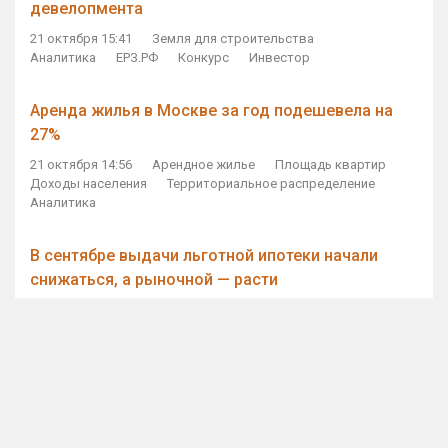
девелопмента
21 октября 15:41
Земля для строительства
Аналитика
ЕРЗ.РФ
Конкурс
Инвестор
Аренда жилья в Москве за год подешевела на
27%
21 октября 14:56
Арендное жилье
Площадь квартир
Доходы населения
Территориальное распределение
Аналитика
В сентябре выдачи льготной ипотеки начали
снижаться, а рыночной — расти
21 октября 14:11
Ипотека
Субсидирование ипотеки
Объем ИЖК
Количество ИЖК
Экспертное мнение
Виталий Мутко — Владимиру Путину: россияне
стали чаще выкупать квартиры без кредитов
21 октября 12:57
ДОМ.РФ
Проектное финансирование