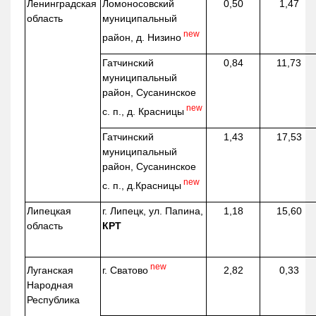
Ленинградская
Ломоносовский
0,50
1,47
область
муниципальный
new
район, д.
Низино
Гатчинский
0,84
11,73
муниципальный
район, Сусанинское
new
с. п., д. Красницы
Гатчинский
1,43
17,53
муниципальный
район, Сусанинское
new
с. п.,
д.Красницы
Липецкая
г. Липецк, ул. Папина,
1,18
15,60
область
КРТ
new
г. Сватово
Луганская
2,82
0,33
Народная
Республика