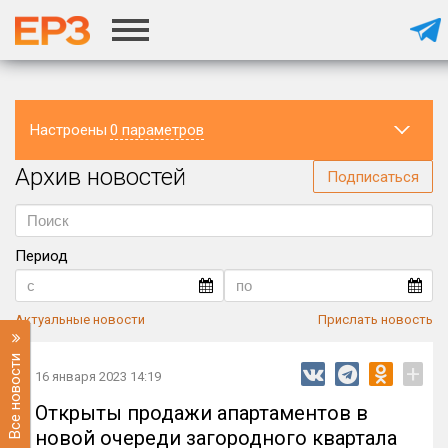
Настроены
0 параметров
Архив новостей
Регион
Подписаться
Период
Актуальные новости
Прислать новость
Все новости
+
16 января 2023 14:19
Открыты продажи апартаментов в
новой очереди загородного квартала