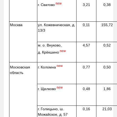
new
г. Сватово
3,21
0,38
Москва
ул.
Кожевническая
, д.
0,11
155,72
13/3
м. о. Внуково,
4,57
0,52
new
д.
Крёкшино
new
г. Коломна
Московская
0,77
0,50
область
new
г. Щелково
0,48
1,86
г. Голицыно, ш.
0,16
21,03
Можайское, д. 57