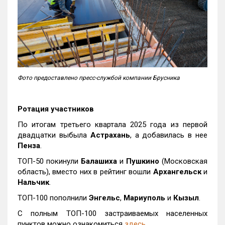
Фото предоставлено пресс-службой компании Брусника
Ротация участников
По итогам третьего квартала 2025 года из первой
двадцатки выбыла
Астрахань
, а добавилась в нее
Пенза
.
ТОП-50 покинули
Балашиха
и
Пушкино
(Московская
область), вместо них в рейтинг вошли
Архангельск
и
Нальчик
.
ТОП-100 пополнили
Энгельс
,
Мариуполь
и
Кызыл
.
С полным ТОП-100 застраиваемых населенных
пунктов можно ознакомиться
здесь
.