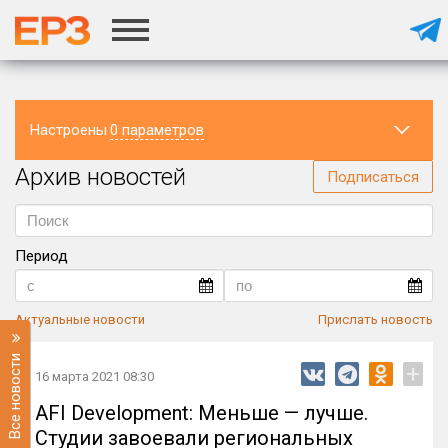
Настроены
0 параметров
Архив новостей
Регион
Подписаться
Период
Актуальные новости
Прислать новость
Все новости
+
16 марта 2021 08:30
AFI Development: Меньше — лучше.
Студии завоевали региональных