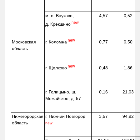
м. о. Внуково,
4,57
0,52
new
д.
Крёкшино
new
г. Коломна
Московская
0,77
0,50
область
new
г. Щелково
0,48
1,86
г. Голицыно, ш.
0,16
21,03
Можайское, д. 57
Нижегородская
г. Нижний Новгород
3,57
94,92
область
new