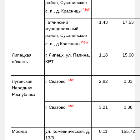
район, Сусанинское
new
с. п., д. Красницы
Гатчинский
1,43
17,53
муниципальный
район, Сусанинское
new
с. п.,
д.Красницы
Липецкая
г. Липецк, ул. Папина,
1,18
15,60
область
КРТ
new
г. Сватово
Луганская
2,82
0,33
Народная
Республика
new
г. Сватово
3,21
0,38
Москва
ул.
Кожевническая
, д.
0,11
155,72
13/3