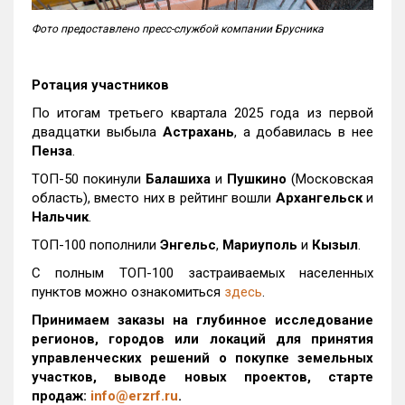
Фото предоставлено пресс-службой компании Брусника
Ротация участников
По итогам третьего квартала 2025 года из первой
двадцатки выбыла
Астрахань
, а добавилась в нее
Пенза
.
ТОП-50 покинули
Балашиха
и
Пушкино
(Московская
область), вместо них в рейтинг вошли
Архангельск
и
Нальчик
.
ТОП-100 пополнили
Энгельс
,
Мариуполь
и
Кызыл
.
С полным ТОП-100 застраиваемых населенных
пунктов можно ознакомиться
здесь
.
Принимаем заказы на глубинное исследование
регионов, городов или локаций для принятия
управленческих решений о покупке земельных
участков, выводе новых проектов, старте
продаж:
info@erzrf.ru
.