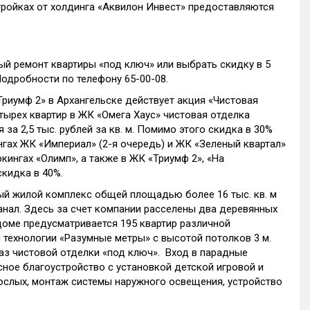
стройках от холдинга «Аквилон Инвест» предоставляются
й ремонт квартиры «под ключ» или выбрать скидку в 5
одробности по телефону 65-00-08.
Триумф 2» в Архангельске действует акция «Чистовая
етырех квартир в ЖК «Омега Хаус» чистовая отделка
 за 2,5 тыс. рублей за кв. м. Помимо этого скидка в 30%
гах ЖК «Империал» (2-я очередь) и ЖК «Зеленый квартал»
ркингах «Олимп», а также в ЖК «Триумф 2», «На
скидка в 40%.
ный жилой комплекс общей площадью более 16 тыс. кв. м
канал. Здесь за счет компании расселены два деревянных
доме предусматривается 195 квартир различной
 технологии «Разумные метры» с высотой потолков 3 м.
аз чистовой отделки «под ключ». Вход в парадные
ное благоустройство с установкой детской игровой и
ослых, монтаж системы наружного освещения, устройство