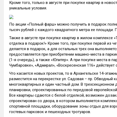
Кроме того, только в августе при покупке квартир в ново
уникальные условия.
По акции «Полный фарш» можно получить в подарок полны
тысяч рублей с каждого квадратного метра ее площади. П
Также в августе при покупке квартир в жилом комплексе «
отделка в подарок!» Кроме того, при покупке первой из ч
делается в подарок, а для остальных трех она выполняется
предоставляется при приобретении машино-места в паркин
(1-я очередь), а также «Юпитер». А при покупке места в па
Чумбаровке», «Адмирал», «Воскресенская 116» действует 
Что касается новых проектов, то в Архангельске 14-этаж
разместится на перекрестке ул. Садовая – пр. Обводный 
многоквартирных и один частный дом. В трехсекционном 
планировки, спроектированных по передовой европейской
Все квартиры сдаются с белой отделкой, возможен дозак
спроектирован со двора, в котором выполняется комплекс
спортивной площадки, оборудование зоны отдых для взр
гостевых парковок и пешеходных тротуаров.