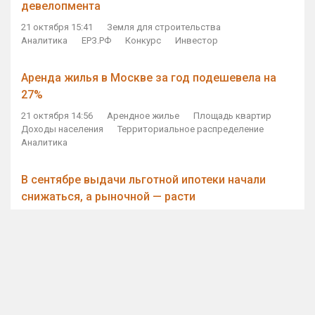
девелопмента
21 октября 15:41
Земля для строительства
Аналитика
ЕРЗ.РФ
Конкурс
Инвестор
Аренда жилья в Москве за год подешевела на
27%
21 октября 14:56
Арендное жилье
Площадь квартир
Доходы населения
Территориальное распределение
Аналитика
В сентябре выдачи льготной ипотеки начали
снижаться, а рыночной — расти
21 октября 14:11
Ипотека
Субсидирование ипотеки
Объем ИЖК
Количество ИЖК
Экспертное мнение
Виталий Мутко — Владимиру Путину: россияне
стали чаще выкупать квартиры без кредитов
21 октября 12:57
ДОМ.РФ
Проектное финансирование