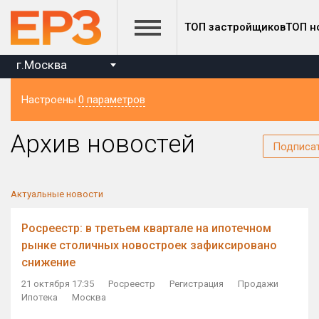
ТОП застройщиков
ТОП н
г.Москва
Настроены
0 параметров
Регион
Архив новостей
Подписа
Актуальные новости
Росреестр: в третьем квартале на ипотечном
рынке столичных новостроек зафиксировано
снижение
21 октября 17:35
Росреестр
Регистрация
Продажи
Ипотека
Москва