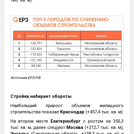
тыс. кв. м).
Источник:ЕРЗ.РФ
Стройка набирает обороты
Наибольший прирост объемов жилищного
строительства показал
Краснодар
(+457,4 тыс. кв. м).
На втором месте
Екатеринбург
с ростом на 350,3
тыс. кв. м, далее следуют
Москва
(+212,7 тыс. кв. м),
Энгельс
(Саратовская область, +158,3 тыс. кв. м) и