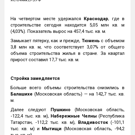
Источник:ЕРЗ.РФ
На четвертом месте удержался
Краснодар
, где в
строительстве сегодня находится 5,05 млн кв. м
(4,03%). Показатель вырос на 457,4 тыс. кв. м.
Замыкает пятерку, как и прежде,
Тюмень
с объемом
3,8 млн кв. м, что соответствует 3,07% от общего
объема строительства жилья в стране. За квартал
прирост составил 17,7 тыс. кв. м.
Стройка замедляется
Больше всего объемы строительства снизились в
Балашихе
(Московская область) — на 142,7 тыс. кв.
м.
Далее следуют
Пушкино
(Московская область,
-122,4 тыс. кв. м),
Набережные Челны
(Республика
Татарстан, -112,2 тыс. кв. м),
Владивосток
(-101,1
тыс. кв. м) и
Мытищи
(Московская область, -94,2