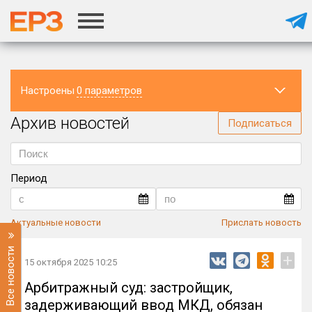
Настроены
0 параметров
Архив новостей
Регион
Подписаться
Период
Актуальные новости
Прислать новость
Все новости
+
15 октября 2025 10:25
Арбитражный суд: застройщик,
задерживающий ввод МКД, обязан