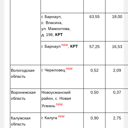
г. Барнаул,
63,55
18,00
с. Власиха,
ул. Мамонтова,
д. 196,
КРТ
new
г. Барнаул
,
КРТ
57,25
16,53
new
г. Череповец
Вологодская
0,52
2,09
область
Воронежская
Новоусманский
0,50
0,37
область
район, с. Новая
new
Усмань
new
г. Калуга
Калужская
0,90
2,75
область