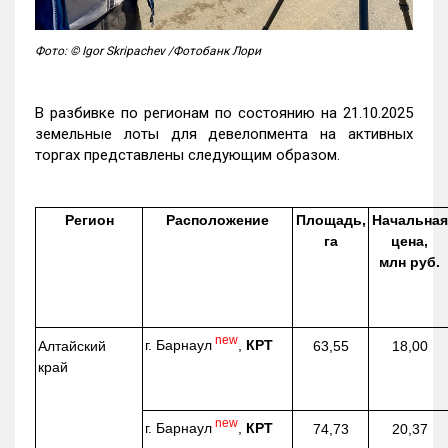
Фото: © Igor Skripachev /Фотобанк Лори
В разбивке по регионам по состоянию на 21.10.2025
земельные лоты для девелопмента на активных
торгах представлены следующим образом.
Регион
Расположение
Площадь,
Начальная
га
цена,
млн руб.
new
г. Барнаул
,
КРТ
Алтайский
63,55
18,00
край
new
г. Барнаул
,
КРТ
74,73
20,37