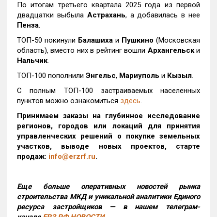
По итогам третьего квартала 2025 года из первой
двадцатки выбыла
Астрахань
, а добавилась в нее
Пенза
.
ТОП-50 покинули
Балашиха
и
Пушкино
(Московская
область), вместо них в рейтинг вошли
Архангельск
и
Нальчик
.
ТОП-100 пополнили
Энгельс
,
Мариуполь
и
Кызыл
.
С полным ТОП-100 застраиваемых населенных
пунктов можно ознакомиться
здесь
.
Принимаем заказы на глубинное исследование
регионов, городов или локаций для принятия
управленческих решений о покупке земельных
участков, выводе новых проектов, старте
продаж:
info@erzrf.ru
.
Еще больше оперативных новостей рынка
строительства МКД и уникальной аналитики Единого
ресурса застройщиков — в нашем телеграм-
канале
ЕРЗ.РФ НОВОСТИ
.