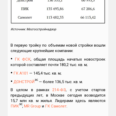
Источник: Мосгосстройнадзор
В первую тройку по объемам новой стройки вошли
следующие крупнейшие компании:
•
ГК ФСК
, общая площадь начатых новостроек
которой составляет почти 180,2 тыс. кв. м;
•
ГК А101
— 145,4 тыс. кв. м;
•
ДОНСТРОЙ
— более 136,5 тыс. кв. м.
В целом в рамках
214-ФЗ
, с учетом стартов
предыдущих лет, в Москве сегодня возводится
15,7 млн кв. м жилья. Лидерами здесь являются
ПИК
,
MR Group
и
ГК Самолет
.