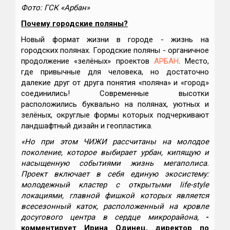
Фото: ГСК «Арбан»
Почему городские поляны?
Новый формат жизни в городе - жизнь на
городских полянах. Городские поляны - органичное
продолжение «зелёных» проектов
АРБАН
. Место,
где привычные для человека, но достаточно
далекие друг от друга понятия «поляна» и «город»
соединились! Современные высотки
расположились буквально на полянах, уютных и
зелёных, округлые формы которых подчеркивают
ландшафтный дизайн и геопластика.
«Но при этом ЧИЖИ рассчитаны на молодое
поколение, которое выбирает урбан, кипящую и
насыщенную событиями жизнь мегаполиса.
Проект включает в себя единую экосистему:
молодежный кластер с открытыми life-style
локациями, главной фишкой которых является
всесезонный каток, расположенный на кровле
досугового центра в сердце микрорайона,
-
комментирует Ирина Одинец, директор по