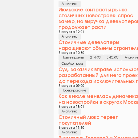
Аналитика
Июльские контрасты рынка
столичных новостроек: спрос
замер, но выручка девелоперо
продолжает расти
7 августа 12:01
Аналитика
Столичные девелоперы
наращивают объемы строител
7 августа 10:30
Новые проекты
214-ФЗ
ЕИСЖС
Аналити
Стройконтроль
Суд: заказчик вправе использо
разработанный для него проек
до перехода исключительных 
7 августа 09:00
Проектирование
Как в июле менялась динамика
на новостройки в округах Моск
6 августа 18:01
Аналитика
Столичный люкс теряет
покупателей
6 августа 17:30
Аналитика