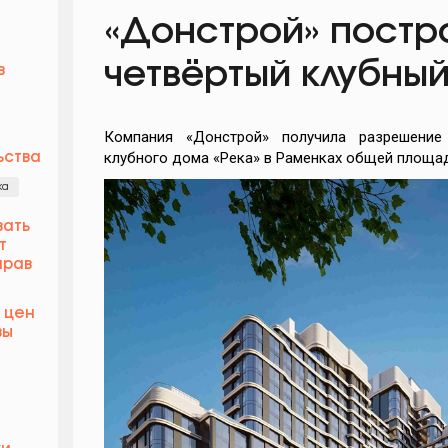
«Донстрой» постр
четвёртый клубный
в
Компания «Донстрой» получила разрешение 
клубного дома «Река» в Раменках общей площадь
ьства
ка
вать
т
прав
 цен
вы