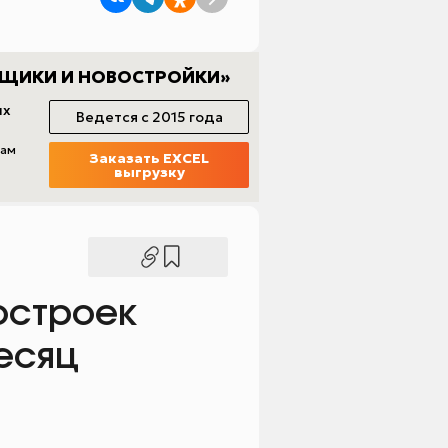
остроек
есяц