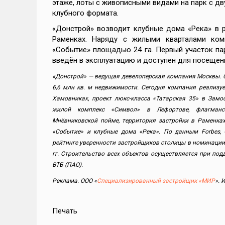
этаже, лоты с живописными видами на парк с дв
рует
клубного формата.
«Донстрой» возводит клубные дома «Река» в 
Раменках. Наряду с жилыми кварталами ком
«Событие» площадью 24 га. Первый участок па
ль
введён в эксплуатацию и доступен для посещен
«Донстрой» — ведущая девелоперская компания Москвы. 
К
6,6 млн кв. м недвижимости. Сегодня компания реализу
Хамовниках, проект люкс-класса «Татарская 35» в Замо
жилой комплекс «Символ» в Лефортове, флагманс
Мнёвниковской пойме, территория застройки в Раменках
 2026
«Событие» и клубные дома «Река». По данным Forbes, 
рейтинге уверенности застройщиков столицы в номинации 
гг. Строительство всех объектов осуществляется при по
ВТБ (ПАО).
чем
ент
Реклама. ООО «
Специализированный застройщик «МИР
». 
Печать