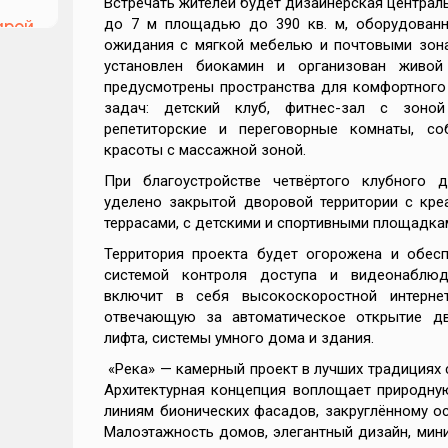
Встречать жителей будет дизайнерская централь
до 7 м площадью до 390 кв. м, оборудованн
арой
ожидания с мягкой мебелью и почтовыми зона
022
установлен биокамин и организован живой
предусмотрены пространства для комфортного
задач: детский клуб, фитнес-зал с зоной
лье
репетиторские и переговорные комнаты, со
красоты с массажной зоной.
При благоустройстве четвёртого клубного 
уделено закрытой дворовой территории с кре
террасами, с детскими и спортивными площадка
Территория проекта будет огорожена и обесп
зация
чных
системой контроля доступа и видеонаблюд
и
включит в себя высокоскоростной интернет
кам
отвечающую за автоматическое открытие дв
лифта, системы умного дома и здания.
«Река» — камерный проект в лучших традициях 
Архитектурная концепция воплощает природну
линиям бионических фасадов, закруглённому о
Малоэтажность домов, элегантный дизайн, мин