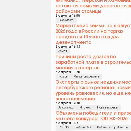
Якиманка, Тверской и Хамовни
остаются самыми дорогостоя
районами столицы
6 августа 16:58
Аналитика
Маркетплейс земли: на 6 авгус
2026 года в России на торгах
продается 13 участков для
девелопмента
6 августа 16:14
Земля
Причины роста долгов по
заработной плате в строительс
мнения экспертов
6 августа 15:30
Кадры
Финансирование
Эксперты о рынке недвижимос
Петербургского региона: новый
уровень равновесия, но еще не
восстановление
6 августа 14:48
Аналитика
Ипотека
Новые проекты
Объявлены победители и приз
летнего конкурса ТОП ЖК–2026
6 августа 13:31
ТОП ЖК
Рейтинг ЖК
Рейтинг застройщиков