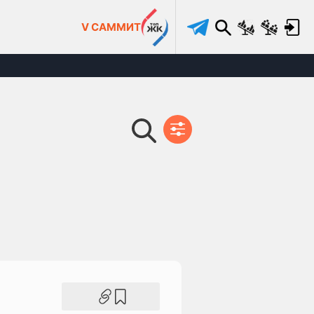
V САММИТ