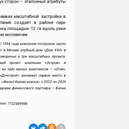
ух сторон — эталонные атрибуты
рамках масштабной застройки в
пания создаёт в районе парк
рка площадью 12 га вдоль реки
ия москвичам.
С 1994 года компания построила около
ет в Москве клубный дом «Дом XXII» в
скворечье и три масштабных проекта:
кий проект компании «Остров» в
 из трёх жилых комплексов — «Огни»,
«Донстрой» занимает первое место в
«Жильё бизнес-класса» с 2023 по 2025
ддержке финансового партнёра — Банка
ИНН: 7722489986