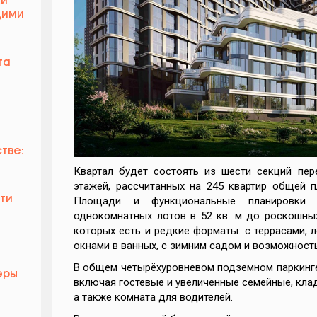
ки
щими
та
тве:
Квартал будет состоять из шести секций пер
этажей, рассчитанных на 245 квартир общей 
ти
Площади и функциональные планировки 
однокомнатных лотов в 52 кв. м до роскошных
которых есть и редкие форматы: с террасами,
окнами в ванных, с зимним садом и возможност
В общем четырёхуровневом подземном паркинге
еры
включая гостевые и увеличенные семейные, кл
а также комната для водителей.