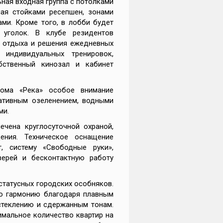
ная входная группа с потолками
ая стойками ресепшен, зонами
ми. Кроме того, в лобби будет
 уголок. В клубе резидентов
 отдыха и решения ежедневных
 индивидуальных тренировок,
бственный кинозал и кабинет
дома «Река» особое внимание
ативным озеленением, водными
ми.
ечена круглосуточной охраной,
ения. Техническое оснащение
, систему «Свободные руки»,
ерей и бесконтактную работу
статусных городских особняков.
ю гармонию благодаря плавным
стеклению и сдержанным тонам.
имальное количество квартир на