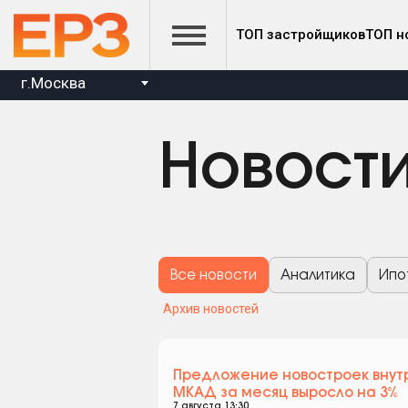
ТОП застройщиков
ТОП н
г.Москва
Новост
Все новости
Аналитика
Ипо
Архив новостей
Предложение новостроек внут
МКАД за месяц выросло на 3%
7 августа 13:30