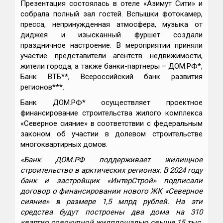
Презентация состоялась в отеле «Азимут Сити» и
собрала полный зал гостей. Вспышки фотокамер,
пресса, непринужденная атмосфера, музыка от
диджея и изысканный фуршет создали
праздничное настроение. В мероприятии приняли
участие представители агентств недвижимости,
жители города, а также банки-партнеры – ДОМ.РФ*,
Банк ВТБ**, Всероссийский банк развития
регионов***.
Банк ДОМ.РФ* осуществляет проектное
финансирование строительства жилого комплекса
«Северное сияние» в соответствии с федеральным
законом об участии в долевом строительстве
многоквартирных домов.
«Банк ДОМ.РФ поддерживает жилищное
строительство в арктических регионах. В 2024 году
банк и застройщик «ИнтерСтрой» подписали
договор о финансировании нового ЖК «Северное
сияние» в размере 1,5 млрд рублей. На эти
средства будут построены два дома на 310
квартир совокупной жилплощадью свыше 15 тыс.