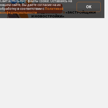
Сайт использует файлы cookie. Оставаясь на
нашем сайте, Вы даете согласие на их
ОК
Показать список новостей
обработку в соответствии с
Политикой
конфиденциальности
7 августа 17:28
Эксперты: стройка уходит в
минус из-за экономической
неопределенности
и дефицита региональных
бюджетов
Компания
Sherpa Group
подготовила