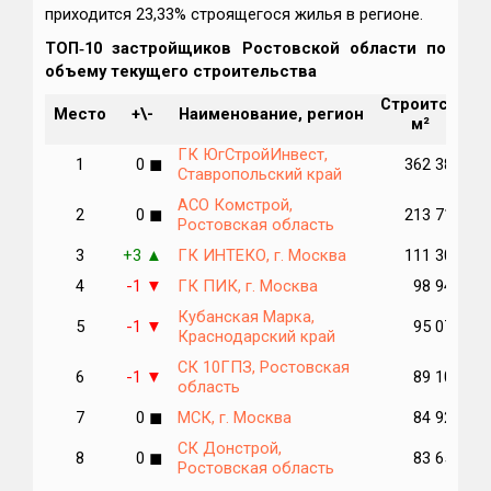
приходится 23,33% строящегося жилья в регионе.
ТОП‑10 застройщиков Ростовской области по
объему текущего строительства
Строится,
М
Место
+\-
Наименование, регион
м²
п
ГК ЮгСтройИнвест,
1
0
◼
362 380
Ставропольский край
АСО Комстрой,
2
0
◼
213 710
Ростовская область
3
+3
ГК ИНТЕКО, г. Москва
111 300
▲
4
-1
ГК ПИК, г. Москва
98 944
▼
Кубанская Марка,
5
-1
95 074
▼
Краснодарский край
СК 10ГПЗ, Ростовская
6
-1
89 108
▼
область
7
0
◼
МСК, г. Москва
84 924
СК Донстрой,
8
0
◼
83 650
Ростовская область