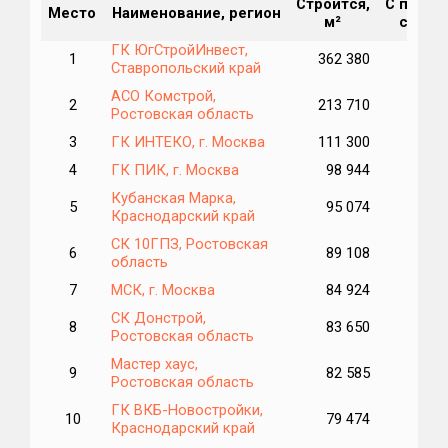
Строится,
С перен
Место
Наименование, регион
м²
срока,
ГК ЮгСтройИнвест,
1
362 380
Ставропольский край
АСО Комстрой,
2
213 710
Ростовская область
3
ГК ИНТЕКО, г. Москва
111 300
4
ГК ПИК, г. Москва
98 944
3
Кубанская Марка,
5
95 074
3
Краснодарский край
СК 10ГПЗ, Ростовская
6
89 108
область
7
МСК, г. Москва
84 924
СК Донстрой,
8
83 650
Ростовская область
Мастер хаус,
9
82 585
Ростовская область
ГК ВКБ-Новостройки,
10
79 474
1
Краснодарский край