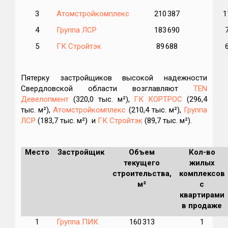
3
Атомстройкомплекс
210 387
1
4
Группа ЛСР
183 690
5
ГК Стройтэк
89 688
Пятерку застройщиков высокой надежности
Свердловской области возглавляют
TEN
Девелопмент
(320,0 тыс. м²),
ГК КОРТРОС
(296,4
тыс. м²),
Атомстройкомплекс
(210,4 тыс. м²),
Группа
ЛСР
(183,7 тыс. м²) и
ГК Стройтэк
(89,7 тыс. м²).
Место
Застройщик
Объем
Кол-во
текущего
жилых
строительства,
комплексов
м²
с
квартирами
в продаже
1
Группа ПИК
160 313
1