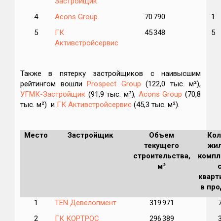
Застройщик
4
Acons Group
70 790
1
5
ГК
45 348
5
Активстройсервис
Также в пятерку застройщиков с наивысшим
рейтингом вошли
Prospect Group
(122,0 тыс. м²),
УГМК-Застройщик
(91,9 тыс. м²),
Acons Group
(70,8
тыс. м²) и
ГК Активстройсервис
(45,3 тыс. м²).
Место
Застройщик
Объем
Кол
текущего
жи
строительства,
компл
м²
кварт
в пр
1
TEN Девелопмент
319 971
2
ГК КОРТРОС
296 389