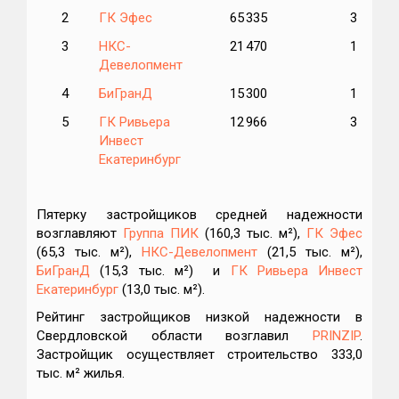
2
ГК Эфес
65 335
3
3
НКС-
21 470
1
Девелопмент
4
БиГранД
15 300
1
5
ГК Ривьера
12 966
3
Инвест
Екатеринбург
Пятерку застройщиков средней надежности
возглавляют
Группа ПИК
(160,3 тыс. м²),
ГК Эфес
(65,3 тыс. м²),
НКС-Девелопмент
(21,5 тыс. м²),
БиГранД
(15,3 тыс. м²) и
ГК Ривьера Инвест
Екатеринбург
(13,0 тыс. м²).
Рейтинг застройщиков низкой надежности в
Свердловской области возглавил
PRINZIP
.
Застройщик осуществляет строительство 333,0
тыс. м² жилья.