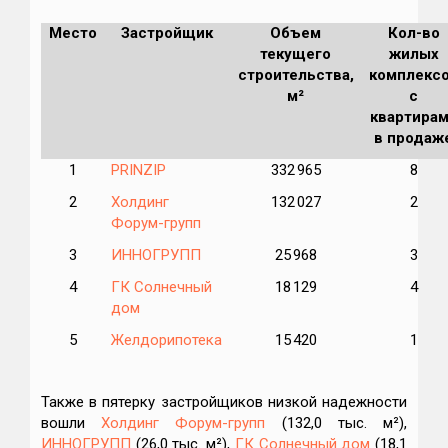
Место
Застройщик
Объем
Кол-во
текущего
жилых
строительства,
комплекс
м²
с
квартира
в продаж
1
PRINZIP
332 965
8
2
Холдинг
132 027
2
Форум-групп
3
ИННОГРУПП
25 968
3
4
ГК Солнечный
18 129
4
дом
5
Желдорипотека
15 420
1
Также в пятерку застройщиков низкой надежности
вошли
Холдинг Форум-групп
(132,0 тыс. м²),
ИННОГРУПП
(26,0 тыс. м²),
ГК Солнечный дом
(18,1