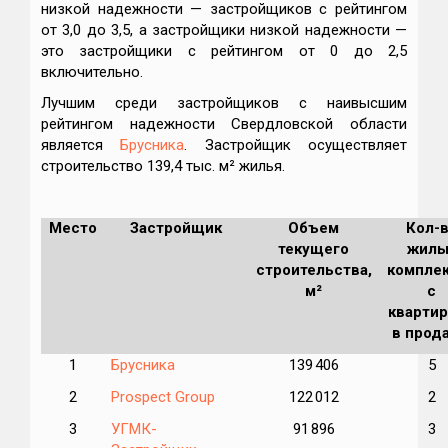
низкой надежности — застройщиков с рейтингом
от 3,0 до 3,5, а застройщики низкой надежности —
это застройщики с рейтингом от 0 до 2,5
включительно.
Лучшим среди застройщиков с наивысшим
рейтингом надежности Свердловской области
является
Брусника
. Застройщик осуществляет
строительство 139,4 тыс. м² жилья.
Место
Застройщик
Объем
Кол-
текущего
жилы
строительства,
компле
м²
с
кварти
в прод
1
Брусника
139 406
5
2
Prospect Group
122 012
2
3
УГМК-
91 896
3