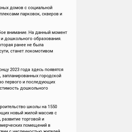
жных домов с социальной
плексами парковок, скверов и
бое внимание. На данный момент
 и дошкольного образования.
оторая ранее не была
 сути, станет локомотивом
нцу 2023 года здесь появятся
в, запланированных городской
во первого и последующих
естимость дошкольного
троительство школы на 1550
ающих новый жилой массив с
 развитие торговой и
ммерческих помещений в
твии с численностью жителей.