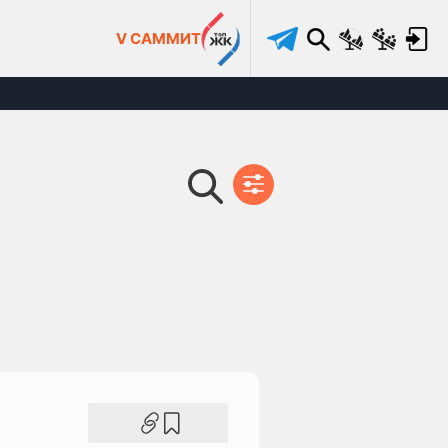
V САММИТ