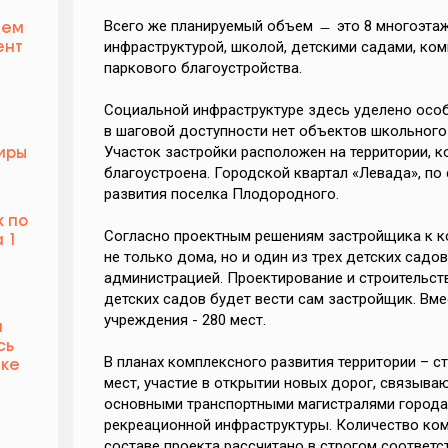
Всего же планируемый объем ̶ это 8 многоэта
чем
инфраструктурой, школой, детскими садами, ком
ент
паркового благоустройства.
Социальной инфраструктуре здесь уделено осо
в шаговой доступности нет объектов школьного
Участок застройки расположен на территории, к
иры
благоустроена. Городской квартал «Левада», по
развития поселка Плодородного.
к по
Согласно проектным решениям застройщика к ко
 1
не только дома, но и один из трех детских садо
администрацией. Проектирование и строительст
детских садов будет вести сам застройщик. Вм
учреждения - 280 мест.
м
сь
В планах комплексного развития территории – с
ике
мест, участие в открытии новых дорог, связыв
основными транспортными магистралями города,
рекреационной инфраструктуры. Количество ко
составе проекта рассчитано в строгом соответс