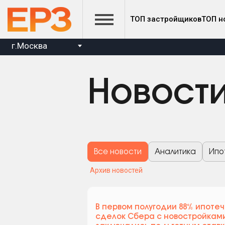
ТОП застройщиков
ТОП н
г.Москва
Новост
Все новости
Аналитика
Ипо
Архив новостей
В первом полугодии 88% ипоте
сделок Сбера c новостройкам