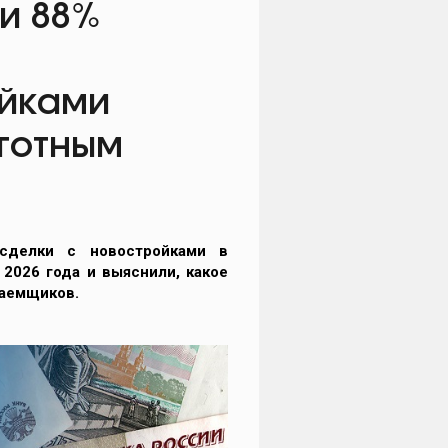
и 88%
ойками
ьготным
делки с новостройками в
2026 года и выяснили, какое
заемщиков.