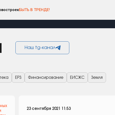
овостроек
БЫТЬ В ТРЕНДЕ!
и
Наш tg-канал
тека
ЕРЗ
Финансирование
ЕИСЖС
Земля
чных
23 сентября 2021 11:53
и