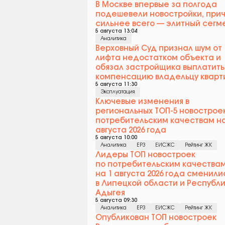
В Москве впервые за полгода
подешевели новостройки, при
сильнее всего — элитный сегм
5 августа 13:04
Аналитика
Верховный Суд признал шум от
лифта недостатком объекта и
обязал застройщика выплатить
компенсацию владельцу кварт
5 августа 11:30
Эксплуатация
Ключевые изменения в
региональных ТОП-5 новострое
потребительским качествам на
августа 2026 года
5 августа 10:00
Аналитика
ЕРЗ
ЕИСЖС
Рейтинг ЖК
Лидеры ТОП новостроек
по потребительским качества
на 1 августа 2026 года сменили
в Липецкой области и Республ
Адыгея
5 августа 09:30
Аналитика
ЕРЗ
ЕИСЖС
Рейтинг ЖК
Опубликован ТОП новостроек