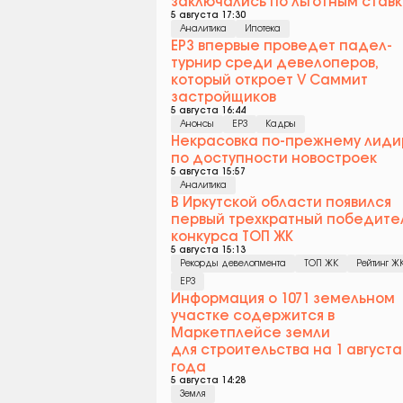
заключались по льготным став
5 августа 17:30
Аналитика
Ипотека
ЕРЗ впервые проведет падел-
турнир среди девелоперов,
который откроет V Саммит
застройщиков
5 августа 16:44
Анонсы
ЕРЗ
Кадры
Некрасовка по-прежнему лиди
по доступности новостроек
5 августа 15:57
Аналитика
В Иркутской области появился
первый трехкратный победите
конкурса ТОП ЖК
5 августа 15:13
Рекорды девелопмента
ТОП ЖК
Рейтинг Ж
ЕРЗ
Информация о 1071 земельном
участке содержится в
Маркетплейсе земли
для строительства на 1 августа
года
5 августа 14:28
Земля