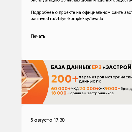
эксплуатацию 23 жилых дома и здания обществ
Подробнее о проекте на официальном сайте заст
я
bauinvest.ru/zhilye-kompleksy/levada
емпы
Печать
ы
и
ет
оса
в РФ
а
я
5 августа 17:30
ода