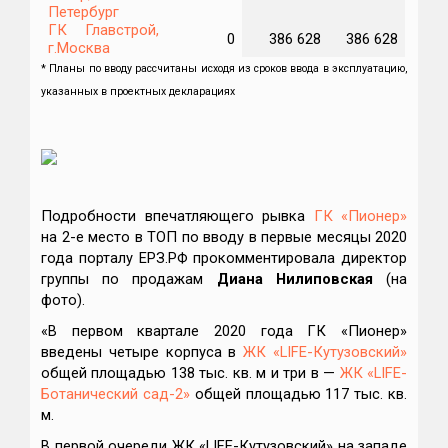
Петербург
ГК Главстрой,
0
386 628
386 628
304
г.Москва
* Планы по вводу рассчитаны исходя из сроков ввода в эксплуатацию,
указанных в проектных декларациях
Подробности впечатляющего рывка
ГК «Пионер»
на 2-е место в ТОП по вводу в первые месяцы 2020
года порталу ЕРЗ.РФ прокомментировала директор
группы по продажам
Диана Нилиповская
(на
фото).
«В первом квартале 2020 года ГК «Пионер»
введены четыре корпуса в
ЖК «LIFE-Кутузовский»
общей площадью 138 тыс. кв. м и три в —
ЖК «LIFE-
Ботанический сад-2»
общей площадью 117 тыс. кв.
м.
В первой очереди ЖК «LIFE-Кутузовский» на западе