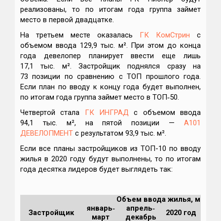
реализованы, то по итогам года группа займет
место в первой двадцатке.
На третьем месте оказалась
ГК КомСтрин
с
объемом ввода 129,9 тыс. м². При этом до конца
года девелопер планирует ввести еще лишь
17,1 тыс. м². Застройщик поднялся сразу на
73 позиции по сравнению с ТОП прошлого года.
Если план по вводу к концу года будет выполнен,
по итогам года группа займет место в ТОП‑50.
Четвертой стала
ГК ИНГРАД
с объемом ввода
94,1 тыс. м², на пятой позиции —
А101
ДЕВЕЛОПМЕНТ
с результатом 93,9 тыс. м².
Если все планы застройщиков из ТОП-10 по вводу
жилья в 2020 году будут выполнены, то по итогам
года
десятка лидеров
будет выглядеть так:
Объем ввода жилья, м²
январь‑
апрель‑
Застройщик
2020 год
2019
март
декабрь