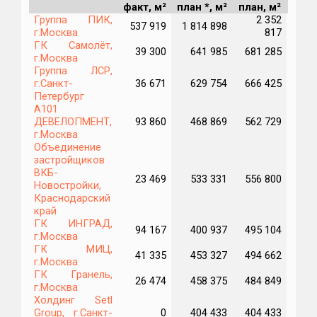
факт, м²
план *, м²
план, м²
факт
Группа ПИК,
2 352
1
537 919
1 814 898
г.Москва
817
ГК Самолёт,
39 300
641 985
681 285
567
г.Москва
Группа ЛСР,
г.Санкт-
36 671
629 754
666 425
667
Петербург
А101
ДЕВЕЛОПМЕНТ,
93 860
468 869
562 729
257
г.Москва
Объединение
застройщиков
ВКБ-
23 469
533 331
556 800
446
Новостройки,
Краснодарский
край
ГК ИНГРАД,
94 167
400 937
495 104
231
г.Москва
ГК МИЦ,
41 335
453 327
494 662
175
г.Москва
ГК Гранель,
26 474
458 375
484 849
240
г.Москва
Холдинг Setl
Group, г.Санкт-
0
404 433
404 433
679