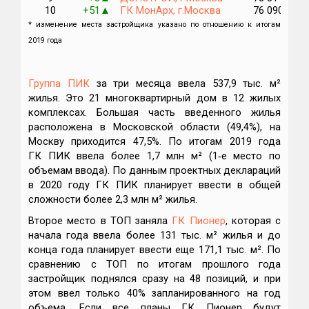
10
+51
ГК МонАрх, г.Москва
76 090
▲
* изменение места застройщика указано по отношению к итогам
2019 года
Группа
ПИК
за три месяца ввела 537,9 тыс. м²
жилья. Это 21 многоквартирный дом в 12 жилых
комплексах. Большая часть введенного жилья
расположена в Московской области (49,4%), на
Москву приходится 47,5%. По итогам 2019 года
ГК ПИК ввела более 1,7 млн м² (1‑е место по
объемам ввода). По данным проектных деклараций
в 2020 году ГК ПИК планирует ввести в общей
сложности более 2,3 млн м² жилья.
Второе место в ТОП заняла
ГК Пионер
, которая с
начала года ввела более 131 тыс. м² жилья и до
конца года планирует ввести еще 171,1 тыс. м². П
о
сравнению с ТОП по итогам прошлого года
з
астройщик поднялся сразу на 48 позиций, и при
этом ввел только 40% запланированного на год
объема. Если все планы ГК Пионер будут