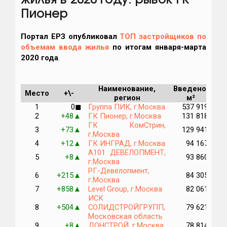
жилья в 2020 году: рывок ГК
Пионер
Портал ЕРЗ опубликовал
ТОП застройщиков по
объемам ввода жилья
по итогам января-марта
2020 года
.
Наименование,
Введено,
Место
+\-
Ре
регион
м²
1
0
Группа ПИК, г.Москва
537 919
◼
2
+48
ГК Пионер, г.Москва
131 818
▲
ГК КомСтрин,
3
+73
129 941
▲
г.Москва
4
+12
ГК ИНГРАД, г.Москва
94 167
▲
А101 ДЕВЕЛОПМЕНТ,
5
+8
93 860
▲
г.Москва
РГ-Девелопмент,
6
+215
84 305
▲
г.Москва
7
+858
Level Group, г.Москва
82 061
▲
ИСК
8
+504
СОЛИДСТРОЙГРУПП,
79 621
▲
Московская область
9
+8
ДОНСТРОЙ, г.Москва
78 814
▲