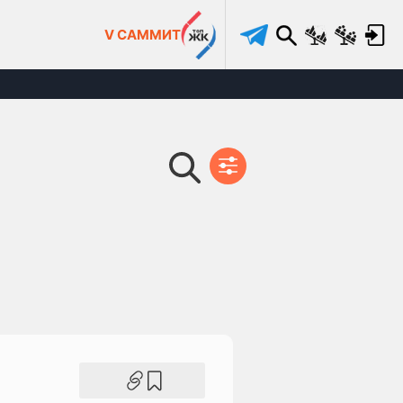
V САММИТ