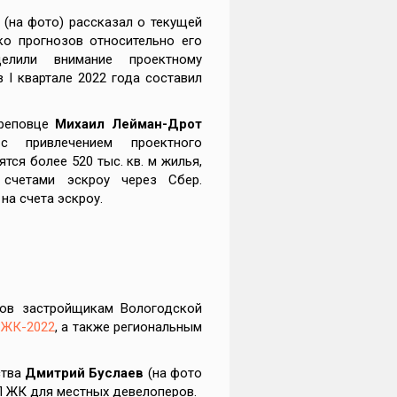
(на фото) рассказал о текущей
ко прогнозов относительно его
делили внимание проектному
 I квартале 2022 года составил
реповце
Михаил Лейман-Дрот
 привлечением проектного
тся более 520 тыс. кв. м жилья,
счетами эскроу через Сбер.
на счета эскроу.
мов застройщикам Вологодской
 ЖК-2022
, а также региональным
ства
Дмитрий Буслаев
(на фото
П ЖК для местных девелоперов.