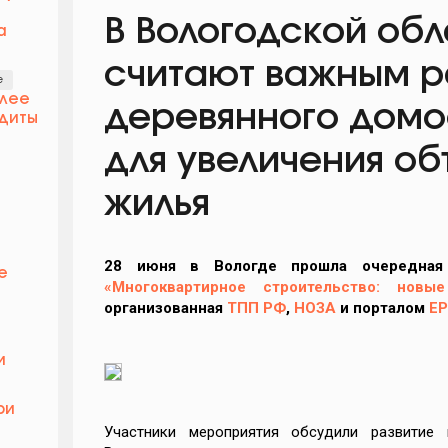
В Вологодской обл
а
считают важным р
е
олее
деревянного домо
диты
для увеличения о
й
жилья
28 июня в Вологде прошла очередная 
е
«Многоквартирное строительство: нов
организованная
ТПП РФ
,
НОЗА
и порталом
ЕР
и
ри
Участники мероприятия обсудили развитие 