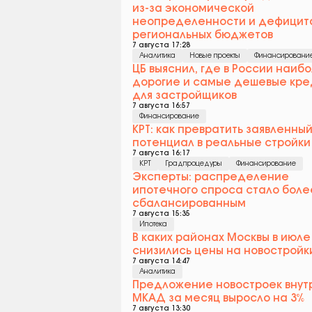
из-за экономической
неопределенности и дефицит
региональных бюджетов
7 августа 17:28
Аналитика
Новые проекты
Финансировани
ЦБ выяснил, где в России наиб
дорогие и самые дешевые кре
для застройщиков
7 августа 16:57
Финансирование
КРТ: как превратить заявленны
потенциал в реальные стройки
7 августа 16:17
КРТ
Градпроцедуры
Финансирование
Эксперты: распределение
ипотечного спроса стало боле
сбалансированным
7 августа 15:35
Ипотека
В каких районах Москвы в июле
снизились цены на новостройк
7 августа 14:47
Аналитика
Предложение новостроек внут
МКАД за месяц выросло на 3%
7 августа 13:30