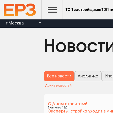
ТОП застройщиков
ТОП н
г.Москва
Новост
Все новости
Аналитика
Ипо
Архив новостей
С Днем строителя!
7 августа 18:01
Эксперты: стройка уходит в ми