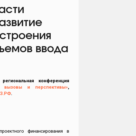
асти
азвитие
строения
бъемов ввода
региональная конференция
ые вызовы и перспективы»
,
З.РФ
.
проектного финансирования в