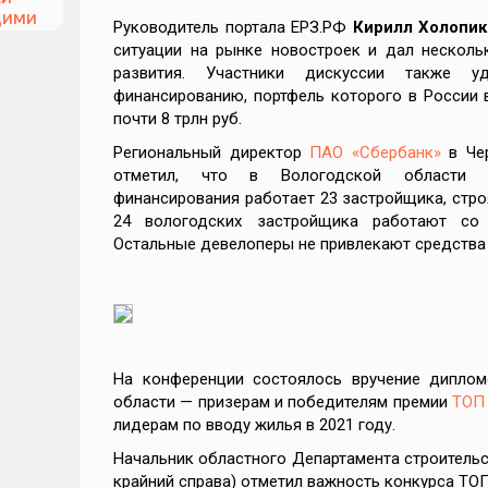
щими
Руководитель портала ЕРЗ.РФ
Кирилл Холопик
ситуации на рынке новостроек и дал несколь
развития. Участники дискуссии также у
та
финансированию, портфель которого в России в
почти 8 трлн руб.
Региональный директор
ПАО «Сбербанк»
в Че
отметил, что в Вологодской области с
финансирования работает 23 застройщика, строя
24 вологодских застройщика работают со 
тве:
Остальные девелоперы не привлекают средства 
ти
На конференции состоялось вручение дипло
области — призерам и победителям премии
ТОП
еры
лидерам по вводу жилья в 2021 году.
Начальник областного Департамента строитель
крайний справа) отметил важность конкурса ТО