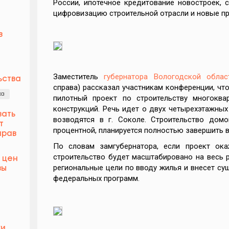
России, ипотечное кредитование новостроек, 
цифровизацию строительной отрасли и новые пр
в
Заместитель
губернатора Вологодской облас
ьства
справа) рассказал участникам конференции, что
ка
пилотный проект по строительству многокв
конструкций. Речь идет о двух четырехэтажных
вать
возводятся в г. Соколе. Строительство домо
т
процентной, планируется полностью завершить в 
прав
По словам замгубернатора, если проект ок
строительство будет масштабировано на весь 
 цен
региональные цели по вводу жилья и внесет с
вы
федеральных программ.
ки