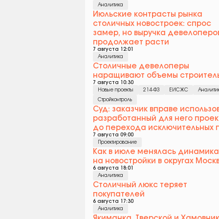
Аналитика
Июльские контрасты рынка
столичных новостроек: спрос
замер, но выручка девелоперо
продолжает расти
7 августа 12:01
Аналитика
Столичные девелоперы
наращивают объемы строител
7 августа 10:30
Новые проекты
214-ФЗ
ЕИСЖС
Аналити
Стройконтроль
Суд: заказчик вправе использо
разработанный для него проек
до перехода исключительных 
7 августа 09:00
Проектирование
Как в июле менялась динамика
на новостройки в округах Моск
6 августа 18:01
Аналитика
Столичный люкс теряет
покупателей
6 августа 17:30
Аналитика
Якиманка, Тверской и Хамовни