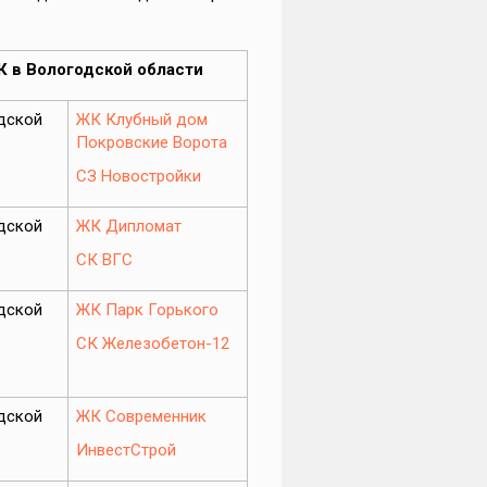
К в Вологодской
области
дской
ЖК Клубный дом
Покровские Ворота
СЗ Новостройки
дской
ЖК Дипломат
СК ВГС
дской
ЖК Парк Горького
СК Железобетон-12
дской
ЖК Современник
ИнвестСтрой