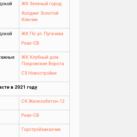
дской
ЖК Зеленый город
Холдинг Золотой
Ключик
дской
ЖК По ул. Пугачева
Реал-СВ
тажные
ЖК Клубный дом
Покровские Ворота
СЗ Новостройки
сти в 2021 году
СК Железобетон-12
Реал-СВ
Горстройзаказчик