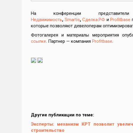
На конференции представит
Недвижимость
,
Smartis
,
Сделка.РФ
и
Profitbase
п
которые позволяют девелоперам оптимизироват
Фотогалерея и материалы мероприятия опу
ссылке
. Партнер — компания
Profitbase
.
Другие публикации по теме:
Эксперты: механизм КРТ позволит увели
строительство