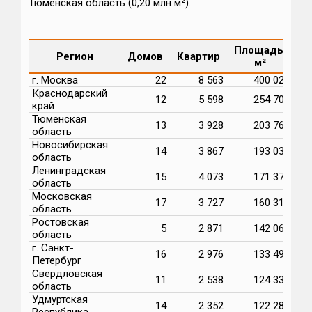
Тюменская область (0,20 млн м²).
Площадь,
Регион
Домов
Квартир
м²
г. Москва
22
8 563
400 025
Краснодарский
12
5 598
254 701
край
Тюменская
13
3 928
203 767
область
Новосибирская
14
3 867
193 035
область
Ленинградская
15
4 073
171 370
область
Московская
17
3 727
160 315
область
Ростовская
5
2 871
142 067
область
г. Санкт-
16
2 976
133 494
Петербург
Свердловская
11
2 538
124 336
область
Удмуртская
14
2 352
122 283
Республика