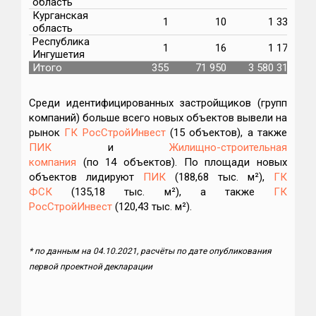
область
Курганская
1
10
1 332
область
Республика
1
16
1 178
Ингушетия
Итого
355
71 950
3 580 317
Среди идентифицированных застройщиков (групп
компаний) больше всего новых объектов вывели на
рынок
ГК РосСтройИнвест
(15 объектов), а также
ПИК
и
Жилищно-строительная
компания
(по 14 объектов). По площади новых
объектов лидируют
ПИК
(188,68 тыс. м²),
ГК
ФСК
(135,18 тыс. м²), а также
ГК
РосСтройИнвест
(120,43 тыс. м²).
* по данным на 04.10.2021, расчёты по дате опубликования
первой проектной декларации