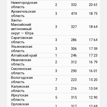
Нижегородская
2
332
20 655
область
Архангельская
3
474
18 732
область
Ханты-
Мансийский
3
327
18 641
автономный
округ — Югра
Саратовская
3
286
17 644
область
Ульяновская
3
306
17 598
область
Алтайский край
1
246
17 236
Ивановская
2
312
16 799
область
Смоленская
3
290
16 014
область
Вологодская
7
223
15 204
область
Калужская
2
216
13 043
область
Иркутская
5
315
12 904
область
Орловская
1
317
12 693