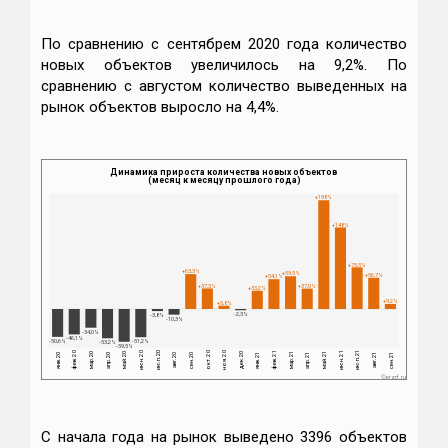
По сравнению с сентябрем 2020 года количество
новых объектов увеличилось на 9,2%. По
сравнению с августом количество выведенных на
рынок объектов выросло на 4,4%.
Динамика прироста количества новых объектов
(месяц к месяцу прошлого года)
+198%
+148%
+75,5%
+63,3%
+59,5%
+56,7%
+54,1%
+37,3%
+37,0%
+33,2%
+9,2%
+5,8%
-2,3%
-3,8%
-10,3%
-34,0%
-46,1%
-50,6%
-51,2%
-53,2%
-59,5%
июл.20
июл.21
фев.21
ноя.20
июн.21
фев.20
июн.20
окт.20
мар.20
май.21
мар.21
май.20
дек.20
сен.20
апр.21
янв.21
сен.21
апр.20
янв.20
авг.21
авг.20
©erzrf.ru
С начала года на рынок выведено 3396 объектов