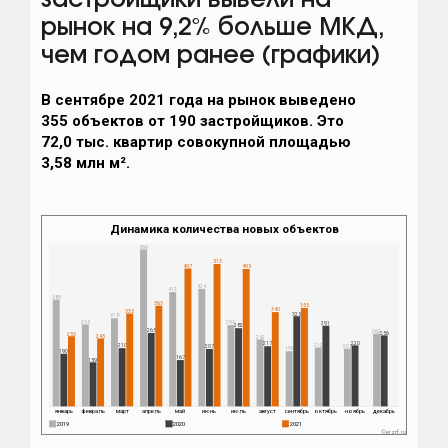
застройщики вывели на
рынок на 9,2% больше МКД,
чем годом ранее (графики)
В сентябре 2021 года на рынок выведено
355 объектов от 190 застройщиков. Это
72,0 тыс. квартир совокупной площадью
3,58 млн м².
Динамика количества новых объектов
566
513
497
495
424
412
385
363
355
340
335
325
318
295
293
291
282
265
262
256
253
245
242
220
217
212
210
208
207
199
190
167
159
январь
февраль
март
апрель
май
июнь
июль
август
сентябрь
октябрь
ноябрь
декабрь
2019
2020
2021
©erzrf.ru