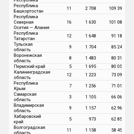
Республика
11
2 708
109 395
Башкортостан
Республика
Северная
16
1 630
101 085
Осетия — Алания
Республика
12
1 648
91 186
Татарстан
Тульская
9
1 704
85 247
область
Воронежская
8
1 483
80 311
область
Пермский край
5
1 695
80 059
Калининградская
12
1 223
73 099
область
Республика
7
1 256
71 010
Крым
Самарская
3
1 105
66 067
область
Владимирская
9
1 157
62 965
область
Хабаровский
5
973
62 859
край
Волгоградская
11
1 158
58 455
область