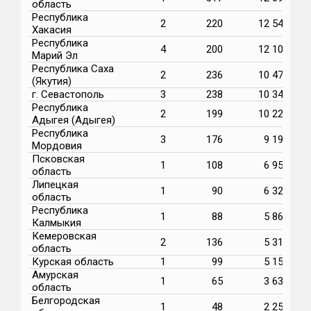
область
Республика
2
220
12 544
Хакасия
Республика
4
200
12 106
Марий Эл
Республика Саха
2
236
10 478
(Якутия)
г. Севастополь
3
238
10 342
Республика
2
199
10 223
Адыгея (Адыгея)
Республика
3
176
9 197
Мордовия
Псковская
1
108
6 952
область
Липецкая
1
90
6 323
область
Республика
1
88
5 860
Калмыкия
Кемеровская
2
136
5 313
область
Курская область
1
99
5 155
Амурская
1
65
3 631
область
Белгородская
1
48
2 255