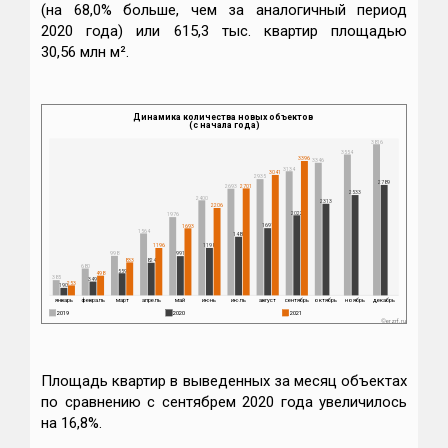
(на 68,0% больше, чем за аналогичный период
2020 года) или 615,3 тыс. квартир площадью
30,56 млн м².
Динамика количества новых объектов
(с начала года)
3816
3554
3396
3346
3134
3041
2935
2789
2701
2693
2533
2400
2313
2206
2022
1976
1697
1693
1564
1480
1198
1196
998
991
833
824
680
559
498
385
349
253
190
январь
февраль
март
апрель
май
июнь
июль
август
сентябрь
октябрь
ноябрь
декабрь
2019
2020
2021
©erzrf.ru
Площадь квартир в выведенных за месяц объектах
по сравнению с сентябрем 2020 года увеличилось
на 16,8%.