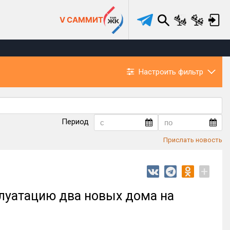
V САММИТ
Настроить фильтр
Период
Прислать новость
+
луатацию два новых дома на