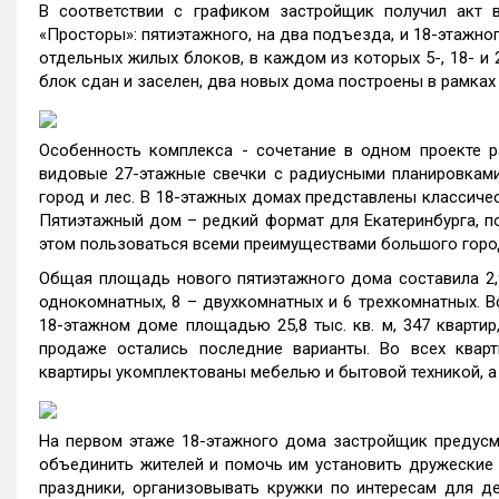
В соответствии с графиком застройщик получил акт 
«Просторы»: пятиэтажного, на два подъезда, и 18-этажно
отдельных жилых блоков, в каждом из которых 5-, 18- и
блок сдан и заселен, два новых дома построены в рамка
Особенность комплекса - сочетание в одном проекте р
видовые 27-этажные свечки с радиусными планировками
город и лес. В 18-этажных домах представлены классиче
Пятиэтажный дом – редкий формат для Екатеринбурга, п
этом пользоваться всеми преимуществами большого горо
Общая площадь нового пятиэтажного дома составила 2,9 
однокомнатных, 8 – двухкомнатных и 6 трехкомнатных. В
18-этажном доме площадью 25,8 тыс. кв. м, 347 квартир
продаже остались последние варианты. Во всех кварт
квартиры укомплектованы мебелью и бытовой техникой, а
На первом этаже 18-этажного дома застройщик предусм
объединить жителей и помочь им установить дружеские 
праздники, организовывать кружки по интересам для де