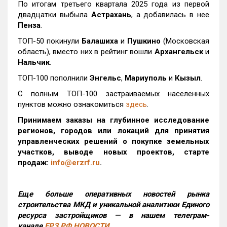
По итогам третьего квартала 2025 года из первой
двадцатки выбыла
Астрахань
, а добавилась в нее
Пенза
.
ТОП-50 покинули
Балашиха
и
Пушкино
(Московская
область), вместо них в рейтинг вошли
Архангельск
и
Нальчик
.
ТОП-100 пополнили
Энгельс
,
Мариуполь
и
Кызыл
.
С полным ТОП-100 застраиваемых населенных
пунктов можно ознакомиться
здесь
.
Принимаем заказы на глубинное исследование
регионов, городов или локаций для принятия
управленческих решений о покупке земельных
участков, выводе новых проектов, старте
продаж:
info@erzrf.ru
.
Еще больше оперативных новостей рынка
строительства МКД и уникальной аналитики Единого
ресурса застройщиков — в нашем телеграм-
канале
ЕРЗ.РФ НОВОСТИ
.