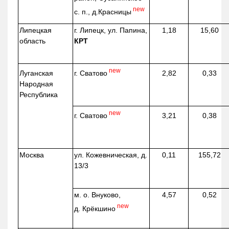
new
с. п.,
д.Красницы
Липецкая
г. Липецк, ул. Папина,
1,18
15,60
область
КРТ
new
г. Сватово
Луганская
2,82
0,33
Народная
Республика
new
г. Сватово
3,21
0,38
Москва
ул.
Кожевническая
, д.
0,11
155,72
13/3
м. о. Внуково,
4,57
0,52
new
д.
Крёкшино