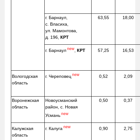
г. Барнаул,
63,55
18,00
с. Власиха,
ул. Мамонтова,
д. 196,
КРТ
new
г. Барнаул
,
КРТ
57,25
16,53
new
г. Череповец
Вологодская
0,52
2,09
область
Воронежская
Новоусманский
0,50
0,37
область
район, с. Новая
new
Усмань
new
г. Калуга
Калужская
0,90
2,75
область