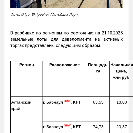
Фото: © Igor Skripachev /Фотобанк Лори
В разбивке по регионам по состоянию на 21.10.2025
земельные лоты для девелопмента на активных
торгах представлены следующим образом.
Регион
Расположение
Площадь,
Начальная
га
цена,
млн руб.
new
г. Барнаул
,
КРТ
Алтайский
63,55
18,00
край
new
г. Барнаул
,
КРТ
74,73
20,37