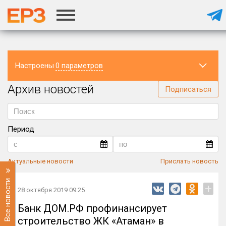
Настроены
0 параметров
Архив новостей
Регион
Подписаться
Период
Актуальные новости
Прислать новость
Все новости
+
28 октября 2019 09:25
Банк ДОМ.РФ профинансирует
строительство ЖК «Атаман» в