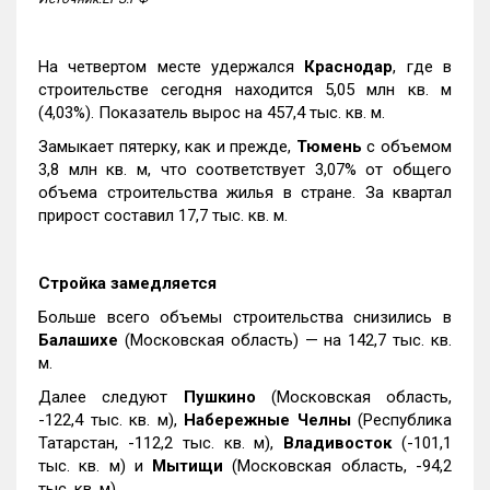
На четвертом месте удержался
Краснодар
, где в
строительстве сегодня находится 5,05 млн кв. м
(4,03%). Показатель вырос на 457,4 тыс. кв. м.
Замыкает пятерку, как и прежде,
Тюмень
с объемом
3,8 млн кв. м, что соответствует 3,07% от общего
объема строительства жилья в стране. За квартал
прирост составил 17,7 тыс. кв. м.
Стройка замедляется
Больше всего объемы строительства снизились в
Балашихе
(Московская область) — на 142,7 тыс. кв.
м.
Далее следуют
Пушкино
(Московская область,
-122,4 тыс. кв. м),
Набережные Челны
(Республика
Татарстан, -112,2 тыс. кв. м),
Владивосток
(-101,1
тыс. кв. м) и
Мытищи
(Московская область, -94,2
тыс. кв. м).