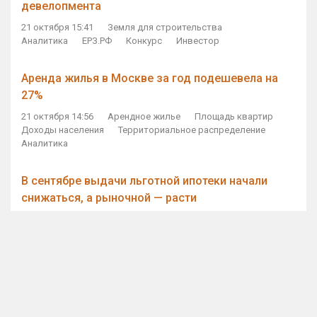
девелопмента
21 октября 15:41
Земля для строительства
Аналитика
ЕРЗ.РФ
Конкурс
Инвестор
Аренда жилья в Москве за год подешевела на
27%
21 октября 14:56
Арендное жилье
Площадь квартир
Доходы населения
Территориальное распределение
Аналитика
В сентябре выдачи льготной ипотеки начали
снижаться, а рыночной — расти
21 октября 14:11
Ипотека
Субсидирование ипотеки
Объем ИЖК
Количество ИЖК
Экспертное мнение
Виталий Мутко — Владимиру Путину: россияне
стали чаще выкупать квартиры без кредитов
21 октября 12:57
ДОМ.РФ
Проектное финансирование