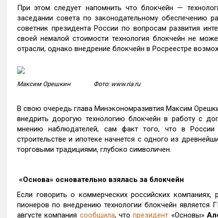
При этом следует напомнить что блокчейн — технолог
заседании совета по законодательному обеспечению р
советник президента России по вопросам развития инт
своей немалой стоимости технология блокчейн не може
отрасли, однако внедрение блокчейн в Росреестре возмож
Максим Орешкин Фото: www.ria.ru
В свою очередь глава Минэкономразивтия Максим Ореш
внедрить дорогую технологию блокчейн в работу с дог
мнению наблюдателей, сам факт того, что в России 
строительстве и ипотеке начнется с одного из древнейш
торговыми традициями, глубоко символичен.
«Основа» основательно взялась за блокчейн
Если говорить о коммерческих российских компаниях, 
пионеров по внедрению технологии блокчейн является 
августе компания
сообщила
, что
президент
«Основы»
Ал