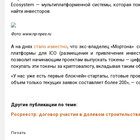
Ecosystem — мультиплатформенной системы, которая пом
найти инвесторов.
Фото: www.
np
-
npes
.
ru
А на днях
стало известно
, что экс-владелец «Мортона» с
платформы для ICO (размещения и привлечения инвес
позволит начинающим проектам выпускать токены — цифро
покупать эти токены за криптовалюту, вкладывая таким о
«У нас уже есть первые блокчейн-стартапы, готовые пров
объем только текущих заявок составляет более 200», — 
Другие публикации по теме:
Росреестр: договор участия в долевом строительстве
Печать