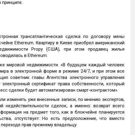
 принципе.
тронная трансатлантическая сделка по договору мены
чейне Etherеum. Квартиру в Киеве приобрел американский
недвижимости Propy (США), при этом продавец жилья
оводилась в Etherеum.
нке мировой недвижимости. «В будущем каждый человек
ира в электронной форме в режиме 24/7, и при этом все
ил советник главы Агентства электронного управления
т электронный сертификат права собственности, который
есс сделки будет автоматизирован смарт-контрактом».
или изменять уже внесенные записи, по мнению экспертов,
й недействительности сделок, а именно: возврат всего
формация на предмет того, как в блокчейне планируется
ства, отсутствует. Но есть предположение, что вместо
о переходе прав прежнему владельцу.