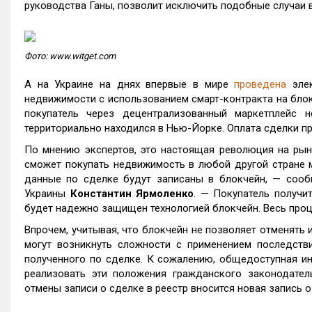
руководства Ганы, позволит исключить подобные случаи в
Фото: www.witget.com
А на Украине на днях впервые в мире
проведена
элек
недвижимости с использованием смарт-контракта на блок
покупатель через децентрализованный маркетплейс 
территориально находился в Нью-Йорке. Оплата сделки пр
По мнению экспертов, это настоящая революция на ры
сможет покупать недвижимость в любой другой стране м
данные по сделке будут записаны в блокчейн, — сообщ
Украины
Константин Ярмоленко
. — Покупатель получи
будет надежно защищен технологией блокчейн. Весь проц
Впрочем, учитывая, что блокчейн не позволяет отменять 
могут возникнуть сложности с применением последстви
полученного по сделке. К сожалению, общедоступная ин
реализовать эти положения гражданского законодатель
отмены записи о сделке в реестр вносится новая запись 