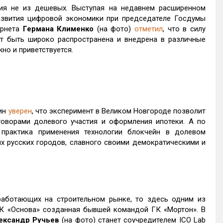
ия не из дешевых. Выступая на недавнем расширенном
азвития цифровой экономики при председателе Госдумы
ернета
Германа Клименко
(на фото)
отметил
, что в силу
т быть широко распространена и внедрена в различные
но и приветствуется.
кин
уверен
, что эксперимент в Великом Новгороде позволит
оворами долевого участия и оформления ипотеки. А по
практика применения технологии блокчейн в долевом
их русских городов, славного своими демократическими и
работающих на строительном рынке, то здесь одним из
ГК «Основа» созданная бывшей командой ГК «Мортон». В
ександр Ручьев
(на фото) станет соучредителем ICO Lab