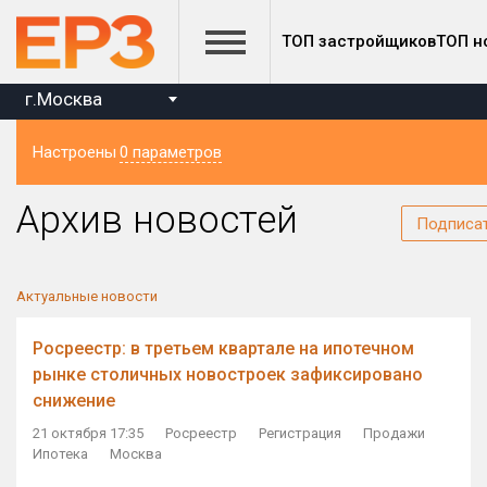
ТОП застройщиков
ТОП н
г.Москва
Настроены
0 параметров
Регион
Архив новостей
Подписа
Актуальные новости
Росреестр: в третьем квартале на ипотечном
рынке столичных новостроек зафиксировано
снижение
21 октября 17:35
Росреестр
Регистрация
Продажи
Ипотека
Москва