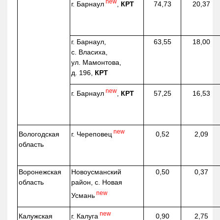
new
г. Барнаул
,
КРТ
74,73
20,37
г. Барнаул,
63,55
18,00
с. Власиха,
ул. Мамонтова,
д. 196,
КРТ
new
г. Барнаул
,
КРТ
57,25
16,53
new
г. Череповец
Вологодская
0,52
2,09
область
Воронежская
Новоусманский
0,50
0,37
область
район, с. Новая
new
Усмань
new
г. Калуга
Калужская
0,90
2,75