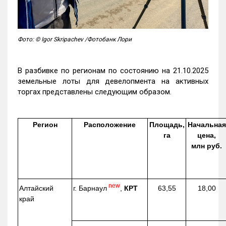
Фото: © Igor Skripachev /Фотобанк Лори
В разбивке по регионам по состоянию на 21.10.2025
земельные лоты для девелопмента на активных
торгах представлены следующим образом.
Регион
Расположение
Площадь,
Начальная
га
цена,
млн руб.
new
г. Барнаул
,
КРТ
Алтайский
63,55
18,00
край