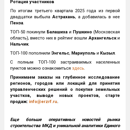
Ротация участников
По итогам третьего квартала 2025 года из первой
двадцатки выбыла
Астрахань
, а добавилась в нее
Пенза
.
ТОП-50 покинули
Балашиха
и
Пушкино
(Московская
область), вместо них в рейтинг вошли
Архангельск
и
Нальчик
.
ТОП-100 пополнили
Энгельс
,
Мариуполь
и
Кызыл
.
С полным ТОП-100 застраиваемых населенных
пунктов можно ознакомиться
здесь
.
Принимаем заказы на глубинное исследование
регионов, городов или локаций для принятия
управленческих решений о покупке земельных
участков, выводе новых проектов, старте
продаж:
info@erzrf.ru
.
Еще больше оперативных новостей рынка
строительства МКД и уникальной аналитики Единого