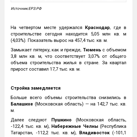
Источник:ЕРЗ.РФ
На четвертом месте удержался
Краснодар
, где в
строительстве сегодня находится 5,05 млн кв. м
(4,03%). Показатель вырос на 457,4 тыс. кв. м.
Замыкает пятерку, как и прежде,
Тюмень
с объемом
3,8 млн кв. м, что соответствует 3,07% от общего
объема строительства жилья в стране. За квартал
прирост составил 17,7 тыс. кв. м.
Стройка замедляется
Больше всего объемы строительства снизились в
Балашихе
(Московская область) — на 142,7 тыс. кв.
м.
Далее следуют
Пушкино
(Московская область,
-122,4 тыс. кв. м),
Набережные Челны
(Республика
Татарстан, -112,2 тыс. кв. м),
Владивосток
(-101,1