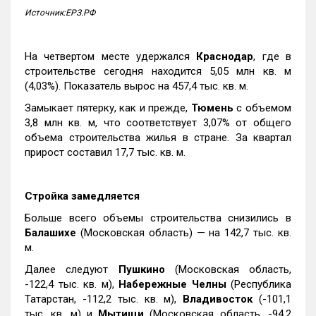
Источник:ЕРЗ.РФ
На четвертом месте удержался
Краснодар
, где в
строительстве сегодня находится 5,05 млн кв. м
(4,03%). Показатель вырос на 457,4 тыс. кв. м.
Замыкает пятерку, как и прежде,
Тюмень
с объемом
3,8 млн кв. м, что соответствует 3,07% от общего
объема строительства жилья в стране. За квартал
прирост составил 17,7 тыс. кв. м.
Стройка замедляется
Больше всего объемы строительства снизились в
Балашихе
(Московская область) — на 142,7 тыс. кв.
м.
Далее следуют
Пушкино
(Московская область,
-122,4 тыс. кв. м),
Набережные Челны
(Республика
Татарстан, -112,2 тыс. кв. м),
Владивосток
(-101,1
тыс. кв. м) и
Мытищи
(Московская область, -94,2