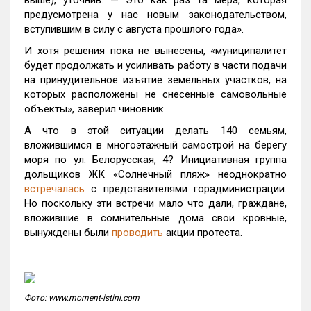
выше), уточнив: — Это как раз та мера, которая
предусмотрена у нас новым законодательством,
вступившим в силу с августа прошлого года».
И хотя решения пока не вынесены, «муниципалитет
будет продолжать и усиливать работу в части подачи
на принудительное изъятие земельных участков, на
которых расположены не снесенные самовольные
объекты», заверил чиновник.
А что в этой ситуации делать 140 семьям,
вложившимся в многоэтажный самострой на берегу
моря по ул. Белорусская, 4? Инициативная группа
дольщиков ЖК «Солнечный пляж» неоднократно
встречалась
с представителями горадминистрации.
Но поскольку эти встречи мало что дали, граждане,
вложившие в сомнительные дома свои кровные,
вынуждены были
проводить
акции протеста.
Фото: www.moment-istini.com