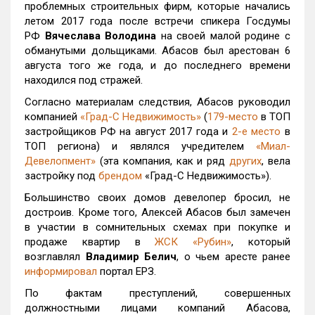
проблемных строительных фирм, которые начались
летом 2017 года после встречи спикера Госдумы
РФ
Вячеслава Володина
на своей малой родине с
обманутыми дольщиками. Абасов был арестован 6
августа того же года, и до последнего времени
находился под стражей.
Согласно материалам следствия, Абасов руководил
компанией
«Град-С Недвижимость»
(
179-место
в ТОП
застройщиков РФ на август 2017 года и
2-е место
в
ТОП региона) и являлся учредителем
«Миал-
Девелопмент»
(эта компания, как и ряд
других
, вела
застройку под
брендом
«Град-С Недвижимость»).
Большинство своих домов девелопер бросил, не
достроив. Кроме того, Алексей Абасов был замечен
в участии в сомнительных схемах при покупке и
продаже квартир в
ЖСК «Рубин»
, который
возглавлял
Владимир Белич
, о чьем аресте ранее
информировал
портал ЕРЗ.
По фактам преступлений, совершенных
должностными лицами компаний Абасова,