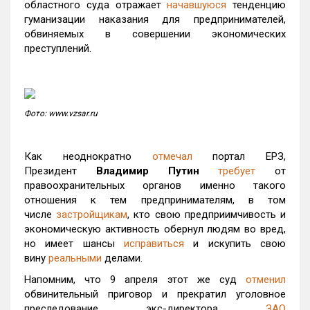
областного суда отражает
начавшуюся
тенденцию
гуманизации наказания для предпринимателей,
обвиняемых в совершении экономических
преступлений.
Фото: www.vzsar.ru
Как неоднократно
отмечал
портал ЕРЗ,
Президент
Владимир Путин
требует
от
правоохранительных органов именно такого
отношения к тем предпринимателям, в том
числе
застройщикам
, кто свою предприимчивость и
экономическую активность обернул людям во вред,
но имеет шансы
исправиться
и искупить свою
вину
реальными
делами.
Напомним, что 9 апреля этот же суд
отменил
обвинительный приговор и прекратил уголовное
преследование экс-директора
ЗАО