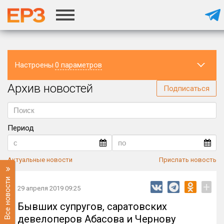
Настроены
0 параметров
Архив новостей
Регион
Подписаться
Период
Актуальные новости
Прислать новость
Все новости
+
29 апреля 2019 09:25
Бывших супругов, саратовских
девелоперов Абасова и Чернову