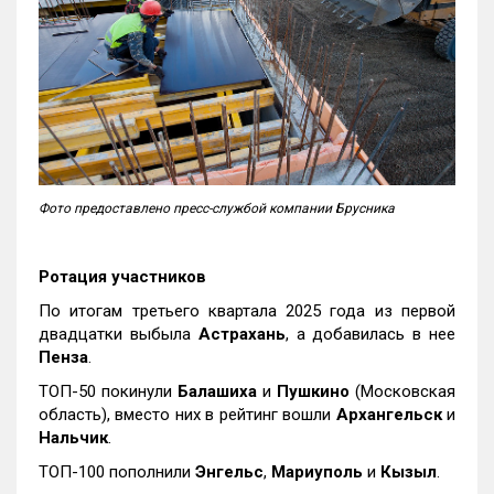
Фото предоставлено пресс-службой компании Брусника
Ротация участников
По итогам третьего квартала 2025 года из первой
двадцатки выбыла
Астрахань
, а добавилась в нее
Пенза
.
ТОП-50 покинули
Балашиха
и
Пушкино
(Московская
область), вместо них в рейтинг вошли
Архангельск
и
Нальчик
.
ТОП-100 пополнили
Энгельс
,
Мариуполь
и
Кызыл
.