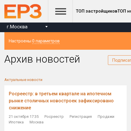
ТОП застройщиков
ТОП н
г.Москва
Настроены
0 параметров
Регион
Архив новостей
Подписа
Актуальные новости
Росреестр: в третьем квартале на ипотечном
рынке столичных новостроек зафиксировано
снижение
21 октября 17:35
Росреестр
Регистрация
Продажи
Ипотека
Москва