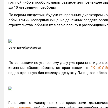
группой либо в особо крупном размере или повлекшее ли
до 10 лет лишения свободы.
По версии следствия, будучи генеральным директором к
обвиняемый «совершил хищение денежных средств организ
строительства, обратив их в свою пользу и распорядивши
Фото: www.lipetskinfo.ru
Потерпевшими по уголовному делу уже признаны и допрош
компании «Эксстроймаш», которая входит в
ГК «СУ-5
подконтрольную бизнесмену и депутату Липецкого облсо
Речь идет о манипуляциях со средствами дольщик
представляет
собой несостоявшийся микрорайон компл