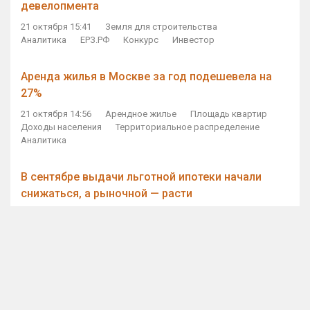
девелопмента
21 октября 15:41
Земля для строительства
Аналитика
ЕРЗ.РФ
Конкурс
Инвестор
Аренда жилья в Москве за год подешевела на
27%
21 октября 14:56
Арендное жилье
Площадь квартир
Доходы населения
Территориальное распределение
Аналитика
В сентябре выдачи льготной ипотеки начали
снижаться, а рыночной — расти
21 октября 14:11
Ипотека
Субсидирование ипотеки
Объем ИЖК
Количество ИЖК
Экспертное мнение
Виталий Мутко — Владимиру Путину: россияне
стали чаще выкупать квартиры без кредитов
21 октября 12:57
ДОМ.РФ
Проектное финансирование