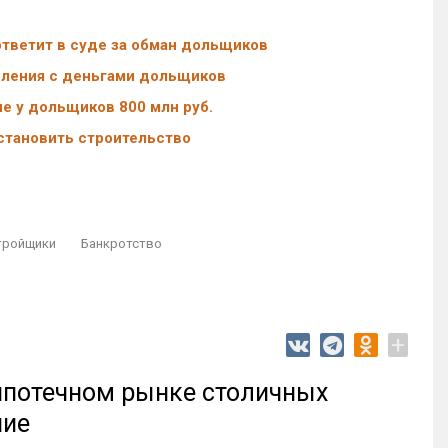
тветит в суде за обман дольщиков
бления с деньгами дольщиков
е у дольщиков 800 млн руб.
становить строительство
тройщики
Банкротство
+
 ипотечном рынке столичных
ние