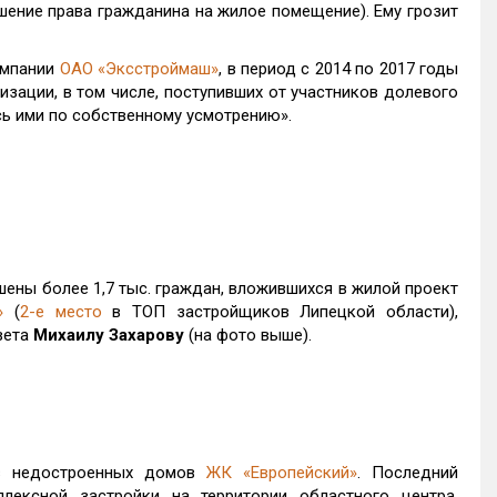
шение права гражданина на жилое помещение). Ему грозит
омпании
ОАО «Эксстроймаш»
, в период с 2014 по 2017 годы
ации, в том числе, поступивших от участников долевого
сь ими по собственному усмотрению».
ены более 1,7 тыс. граждан, вложившихся в жилой проект
»
(
2-е место
в ТОП застройщиков Липецкой области),
вета
Михаилу Захарову
(на фото выше).
ов недостроенных домов
ЖК «Европейский»
. Последний
ексной застройки на территории областного центра,