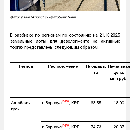
Фото: © Igor Skripachev /Фотобанк Лори
В разбивке по регионам по состоянию на 21.10.2025
земельные лоты для девелопмента на активных
торгах представлены следующим образом.
Регион
Расположение
Площадь,
Начальная
га
цена,
млн руб.
new
г. Барнаул
,
КРТ
Алтайский
63,55
18,00
край
new
г. Барнаул
,
КРТ
74,73
20,37