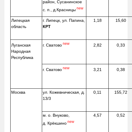
район, Сусанинское
new
с. п.,
д.Красницы
Липецкая
г. Липецк, ул. Папина,
1,18
15,60
область
КРТ
new
г. Сватово
Луганская
2,82
0,33
Народная
Республика
new
г. Сватово
3,21
0,38
Москва
ул.
Кожевническая
, д.
0,11
155,72
13/3
м. о. Внуково,
4,57
0,52
new
д.
Крёкшино