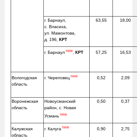
г. Барнаул,
63,55
18,00
с. Власиха,
ул. Мамонтова,
д. 196,
КРТ
new
г. Барнаул
,
КРТ
57,25
16,53
new
г. Череповец
Вологодская
0,52
2,09
область
Воронежская
Новоусманский
0,50
0,37
область
район, с. Новая
new
Усмань
new
г. Калуга
Калужская
0,90
2,75
область