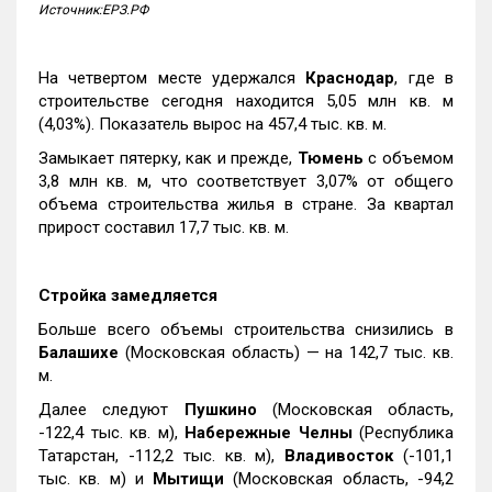
Источник:ЕРЗ.РФ
На четвертом месте удержался
Краснодар
, где в
строительстве сегодня находится 5,05 млн кв. м
(4,03%). Показатель вырос на 457,4 тыс. кв. м.
Замыкает пятерку, как и прежде,
Тюмень
с объемом
3,8 млн кв. м, что соответствует 3,07% от общего
объема строительства жилья в стране. За квартал
прирост составил 17,7 тыс. кв. м.
Стройка замедляется
Больше всего объемы строительства снизились в
Балашихе
(Московская область) — на 142,7 тыс. кв.
м.
Далее следуют
Пушкино
(Московская область,
-122,4 тыс. кв. м),
Набережные Челны
(Республика
Татарстан, -112,2 тыс. кв. м),
Владивосток
(-101,1
тыс. кв. м) и
Мытищи
(Московская область, -94,2