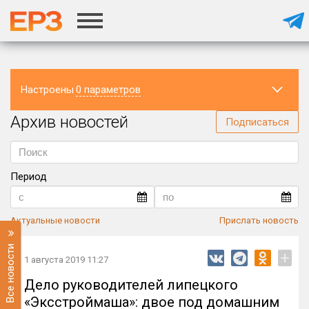
Настроены
0 параметров
Архив новостей
Регион
Подписаться
Период
Актуальные новости
Прислать новость
Все новости
+
1 августа 2019 11:27
Дело руководителей липецкого
«Эксстроймаша»: двое под домашним