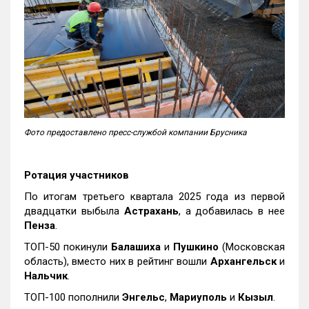
Фото предоставлено пресс-службой компании Брусника
Ротация участников
По итогам третьего квартала 2025 года из первой
двадцатки выбыла
Астрахань
, а добавилась в нее
Пенза
.
ТОП-50 покинули
Балашиха
и
Пушкино
(Московская
область), вместо них в рейтинг вошли
Архангельск
и
Нальчик
.
ТОП-100 пополнили
Энгельс
,
Мариуполь
и
Кызыл
.