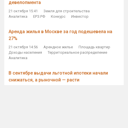
девелопмента
21 октября 15:41
Земля для строительства
Аналитика
ЕРЗ.РФ
Конкурс
Инвестор
Аренда жилья в Москве за год подешевела на
27%
21 октября 14:56
Арендное жилье
Площадь квартир
Доходы населения
Территориальное распределение
Аналитика
В сентябре выдачи льготной ипотеки начали
снижаться, а рыночной — расти
21 октября 14:11
Ипотека
Субсидирование ипотеки
Объем ИЖК
Количество ИЖК
Экспертное мнение
Виталий Мутко — Владимиру Путину: россияне
стали чаще выкупать квартиры без кредитов
21 октября 12:57
ДОМ.РФ
Проектное финансирование