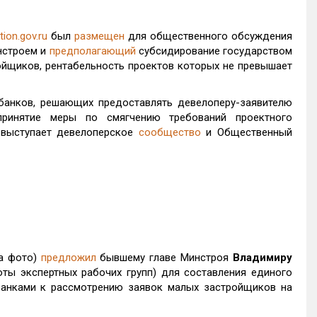
tion.gov.ru
был
размещен
для общественного обсуждения
нстроем и
предполагающий
субсидирование государством
ойщиков, рентабельность проектов которых не превышает
банков, решающих предоставлять девелоперу-заявителю
принятие меры по смягчению требований проектного
 выступает девелоперское
сообщество
и Общественный
а фото)
предложил
бывшему главе Минстроя
Владимиру
оты экспертных рабочих групп) для составления единого
банками к рассмотрению заявок малых застройщиков на