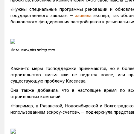
проектов, пояснила в комментарии ТАСС свою мысль
Еле
«Нужны специальные программы реновации и обновлен
государственного заказа», —
заявила
эксперт, так обоз
банковского фондирования застройщиков к региональным
Фото: www.pbs.twimg.com
Какие-то меры господдержки принимаются, но в более
строительство жилья или не ведется вовсе, или пр
существующую проблему Киселева.
Она также добавила, что в настоящее время по все
строительных компаний.
«Например, в Рязанской, Новосибирской и Волгоградско
использованием эскроу-счетов», — подчеркнула представ