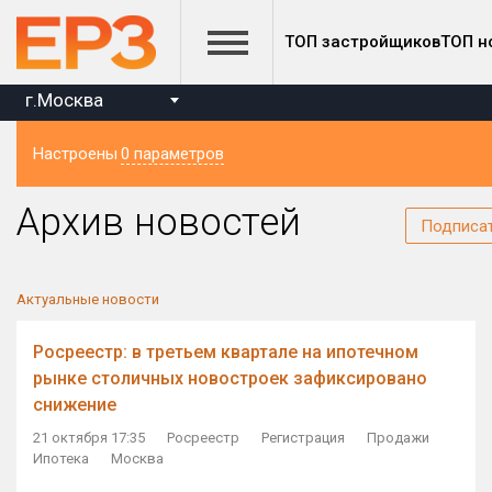
ТОП застройщиков
ТОП н
г.Москва
Настроены
0 параметров
Регион
Архив новостей
Подписа
Актуальные новости
Росреестр: в третьем квартале на ипотечном
рынке столичных новостроек зафиксировано
снижение
21 октября 17:35
Росреестр
Регистрация
Продажи
Ипотека
Москва