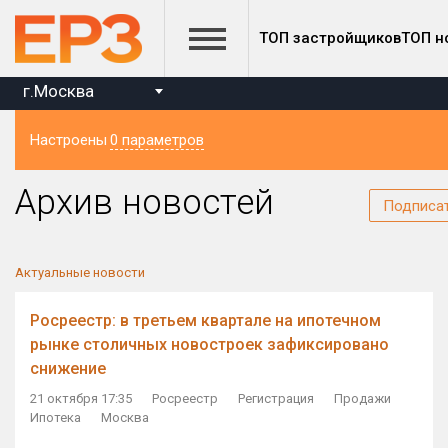
ТОП застройщиков
ТОП н
г.Москва
Настроены
0 параметров
Регион
Архив новостей
Подписа
Актуальные новости
Росреестр: в третьем квартале на ипотечном
рынке столичных новостроек зафиксировано
снижение
21 октября 17:35
Росреестр
Регистрация
Продажи
Ипотека
Москва