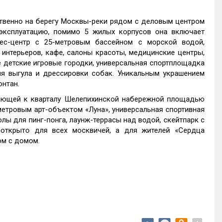
твенно на берегу Москвы-реки рядом с деловым центром
 эксплуатацию, помимо 5 жилых корпусов она включает
ес-центр с 25-метровым бассейном с морской водой,
интерьеров, кафе, салоны красоты, медицинские центры,
е детские игровые городки, универсальная спортплощадка
ля выгула и дрессировки собак. Уникальным украшением
онтан.
гающей к кварталу Шелепихинской набережной площадью
метровым арт-объектом «Луна», универсальная спортивная
лы для пинг-понга, лаунж-террасы над водой, скейтпарк с
 открыто для всех москвичей, а для жителей «Сердца
ом с домом.