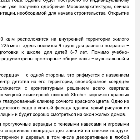
2020 года. Здание будет построено по индивидуальному
ние уже получило одобрение Москомархитектуры, сейчас
тации, необходимой для начала строительства. Открытие
 кв.м расположится на внутренней территории жилого
225 мест: здесь появится 9 групп для разного возраста –
готовки к школе для детей 6-7 лет. Помимо учебно-
у предусмотрены просторные общие залы – музыкальный и
сердца» – с одной стороны, это рифмуется с названием
ентр детства на его территории, своеобразное «сердце»
ликается с архитектурным решением всего квартала:
емецкой клинкерной плиткой Stroher кирпично-красных
 глазурованный клинкер сочного красного цвета. Одно из
етского сада в «пятый фасад» здания: яркий рисунок из
олицы» и будет хорошо смотреться из окон жилых домов.
я прогулочные веранды с теневыми навесами и игровыми
я спортивная площадка для занятий на свежем воздухе.
старники и деревья, в том числе декоративные в любой