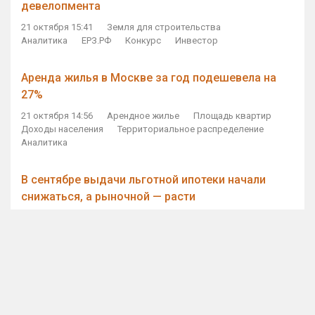
девелопмента
21 октября 15:41
Земля для строительства
Аналитика
ЕРЗ.РФ
Конкурс
Инвестор
Аренда жилья в Москве за год подешевела на
27%
21 октября 14:56
Арендное жилье
Площадь квартир
Доходы населения
Территориальное распределение
Аналитика
В сентябре выдачи льготной ипотеки начали
снижаться, а рыночной — расти
21 октября 14:11
Ипотека
Субсидирование ипотеки
Объем ИЖК
Количество ИЖК
Экспертное мнение
Виталий Мутко — Владимиру Путину: россияне
стали чаще выкупать квартиры без кредитов
21 октября 12:57
ДОМ.РФ
Проектное финансирование