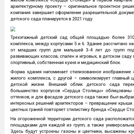
жилом комплексе «Сердце Столицы» в первом квартале 
архитектурному проекту – оригинальное проектное реше
компания завершает оформление разрешительной докумен
детского сада планируется в 2021 году.
Трехэтажный детский сад общей площадью более 3100
комплекса, между корпусами 5 и 6. Здание рассчитано на 
от младших групп для малышей 3-4 лет до групп под
развивающих классов, спален и игровых, в детском сад
спортивный, собственная кухня и медицинский блок.
Форма здания напоминает стилизованное изображение «
жилого комплекса, с другой – символизирует главный ц
детской жизни. Внешний облик детского сада перек
большинство корпусов «Сердца Столицы» облицованы н
оттенков, и для фасадов детского сада также был выбран
интересных решений архитекторов – превращение крыши д
цветных граней повторяет стилистику бренда «Сердце Ст
На огороженной территории детского сада расположатс
площадками для каждой из групп, а также универсальна
Здесь будут устроены газоны и цветники, высажены ку