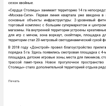
сезон хвойные.
«Сердце Столицы» занимает территорию 14 га непосредс
«Москва-Сити». Первая линия квартала уже введена в
основные объекты инфраструктуры: 2-уровневый фитн
торговый комплекс с большим супермаркетом и центром 
магазины. На внутренней территории устроены креативны
для игр с мячом, зона воркаут, скейтпарк, площадка д
территории стал 20-метровый светодинамический сухой ф
В 2018 году «Донстрой» провел благоустройство приле
порядка 5 га. Здесь появились смотровая площадка с 4-
площадка, детские игровые зоны, места для пикников, сто
трассой памп-трека. Новое прогулочное пространство
Столицы» стало дополнительной территорией отдыха ряд
Печать