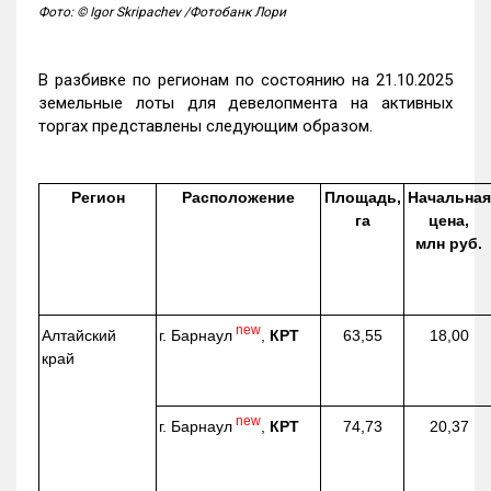
Фото: © Igor Skripachev /Фотобанк Лори
В разбивке по регионам по состоянию на 21.10.2025
земельные лоты для девелопмента на активных
торгах представлены следующим образом.
Регион
Расположение
Площадь,
Начальная
га
цена,
млн руб.
new
г. Барнаул
,
КРТ
Алтайский
63,55
18,00
край
new
г. Барнаул
,
КРТ
74,73
20,37