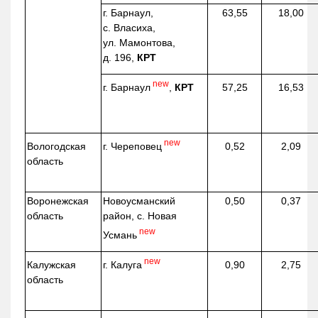
г. Барнаул,
63,55
18,00
с. Власиха,
ул. Мамонтова,
д. 196,
КРТ
new
г. Барнаул
,
КРТ
57,25
16,53
new
г. Череповец
Вологодская
0,52
2,09
область
Воронежская
Новоусманский
0,50
0,37
область
район, с. Новая
new
Усмань
new
г. Калуга
Калужская
0,90
2,75
область