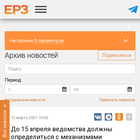
Настроены
0 параметров
Архив новостей
Регион
Подписаться
Период
Актуальные новости
Прислать новость
Все новости
+
12 марта 2021 10:05
До 15 апреля ведомства должны
определиться с механизмами