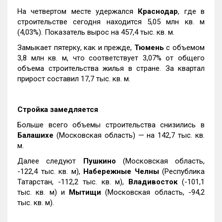
На четвертом месте удержался
Краснодар
, где в
строительстве сегодня находится 5,05 млн кв. м
(4,03%). Показатель вырос на 457,4 тыс. кв. м.
Замыкает пятерку, как и прежде,
Тюмень
с объемом
3,8 млн кв. м, что соответствует 3,07% от общего
объема строительства жилья в стране. За квартал
прирост составил 17,7 тыс. кв. м.
Стройка замедляется
Больше всего объемы строительства снизились в
Балашихе
(Московская область) — на 142,7 тыс. кв.
м.
Далее следуют
Пушкино
(Московская область,
-122,4 тыс. кв. м),
Набережные Челны
(Республика
Татарстан, -112,2 тыс. кв. м),
Владивосток
(-101,1
тыс. кв. м) и
Мытищи
(Московская область, -94,2
тыс. кв. м).