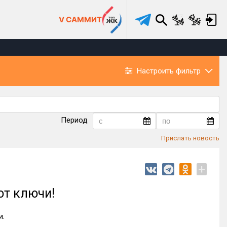
V САММИТ
Настроить фильтр
Период
Прислать новость
+
ют ключи!
и.