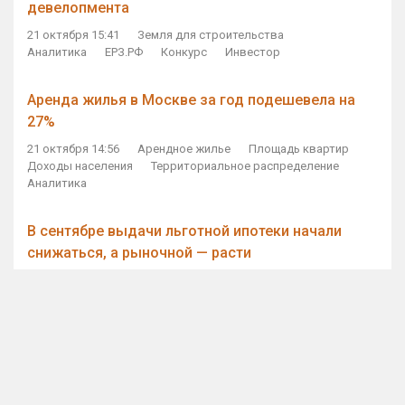
девелопмента
21 октября 15:41
Земля для строительства
Аналитика
ЕРЗ.РФ
Конкурс
Инвестор
Аренда жилья в Москве за год подешевела на
27%
21 октября 14:56
Арендное жилье
Площадь квартир
Доходы населения
Территориальное распределение
Аналитика
В сентябре выдачи льготной ипотеки начали
снижаться, а рыночной — расти
21 октября 14:11
Ипотека
Субсидирование ипотеки
Объем ИЖК
Количество ИЖК
Экспертное мнение
Виталий Мутко — Владимиру Путину: россияне
стали чаще выкупать квартиры без кредитов
21 октября 12:57
ДОМ.РФ
Проектное финансирование