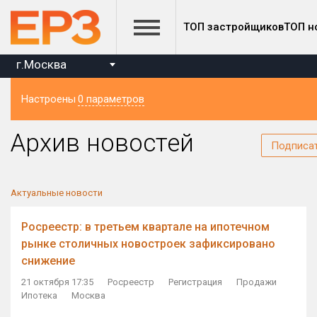
ТОП застройщиков
ТОП н
г.Москва
Настроены
0 параметров
Регион
Архив новостей
Подписа
Актуальные новости
Росреестр: в третьем квартале на ипотечном
рынке столичных новостроек зафиксировано
снижение
21 октября 17:35
Росреестр
Регистрация
Продажи
Ипотека
Москва