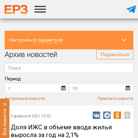
Настроены
0 параметров
Архив новостей
Регион
Подписаться
Период
Актуальные новости
Прислать новость
Все новости
+
5 февраля 2021 15:52
Доля ИЖС в объеме ввода жилья
выросла за год на 2,1%