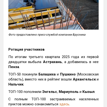
Фото предоставлено пресс-службой компании Брусника
Ротация участников
По итогам третьего квартала 2025 года из первой
двадцатки выбыла
Астрахань
, а добавилась в нее
Пенза
.
ТОП-50 покинули
Балашиха
и
Пушкино
(Московская
область), вместо них в рейтинг вошли
Архангельск
и
Нальчик
.
ТОП-100 пополнили
Энгельс
,
Мариуполь
и
Кызыл
.
С полным ТОП-100 застраиваемых населенных
пунктов можно ознакомиться
здесь
.