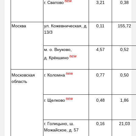
new
г. Сватово
3,21
0,38
Москва
ул.
Кожевническая
, д.
0,11
155,72
13/3
м. о. Внуково,
4,57
0,52
new
д.
Крёкшино
new
г. Коломна
Московская
0,77
0,50
область
new
г. Щелково
0,48
1,86
г. Голицыно, ш.
0,16
21,03
Можайское, д. 57