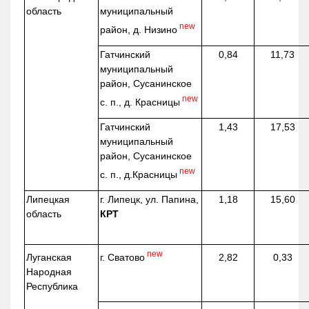
область
муниципальный
new
район, д.
Низино
Гатчинский
0,84
11,73
муниципальный
район, Сусанинское
new
с. п., д. Красницы
Гатчинский
1,43
17,53
муниципальный
район, Сусанинское
new
с. п.,
д.Красницы
Липецкая
г. Липецк, ул. Папина,
1,18
15,60
область
КРТ
new
г. Сватово
Луганская
2,82
0,33
Народная
Республика