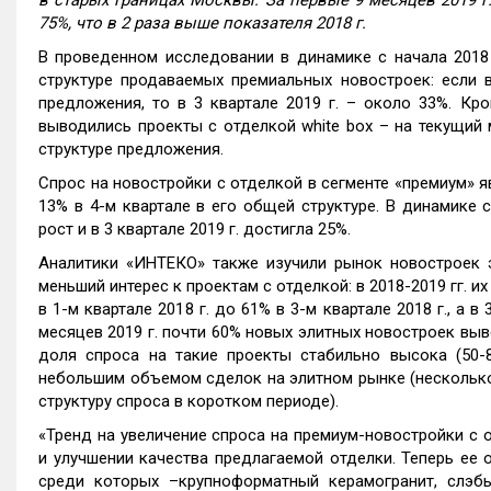
в старых границах Москвы. За первые 9 месяцев 2019 г
75%, что в 2 раза выше показателя 2018 г.
В проведенном исследовании в динамике с начала 2018
структуре продаваемых премиальных новостроек: если в
предложения, то в 3 квартале 2019 г. – около 33%. Кро
выводились проекты с отделкой white box – на текущий
структуре предложения.
Спрос на новостройки с отделкой в сегменте «премиум» яв
13% в 4-м квартале в его общей структуре. В динамике 
рост и в 3 квартале 2019 г. достигла 25%.
Аналитики «ИНТЕКО» также изучили рынок новостроек э
меньший интерес к проектам с отделкой: в 2018-2019 гг. 
в 1-м квартале 2018 г. до 61% в 3-м квартале 2018 г., а в
месяцев 2019 г. почти 60% новых элитных новостроек выве
доля спроса на такие проекты стабильно высока (50-8
небольшим объемом сделок на элитном рынке (несколько
структуру спроса в коротком периоде).
«Тренд на увеличение спроса на премиум-новостройки с 
и улучшении качества предлагаемой отделки. Теперь ее 
среди которых –крупноформатный керамогранит, слэбы