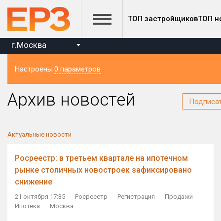
ТОП застройщиков
ТОП н
г.Москва
Настроены
0 параметров
Регион
Архив новостей
Подписа
Актуальные новости
Росреестр: в третьем квартале на ипотечном
рынке столичных новостроек зафиксировано
снижение
21 октября 17:35
Росреестр
Регистрация
Продажи
Ипотека
Москва