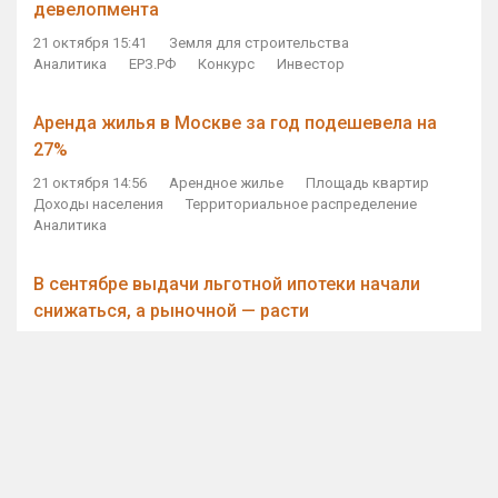
девелопмента
21 октября 15:41
Земля для строительства
Аналитика
ЕРЗ.РФ
Конкурс
Инвестор
Аренда жилья в Москве за год подешевела на
27%
21 октября 14:56
Арендное жилье
Площадь квартир
Доходы населения
Территориальное распределение
Аналитика
В сентябре выдачи льготной ипотеки начали
снижаться, а рыночной — расти
21 октября 14:11
Ипотека
Субсидирование ипотеки
Объем ИЖК
Количество ИЖК
Экспертное мнение
Виталий Мутко — Владимиру Путину: россияне
стали чаще выкупать квартиры без кредитов
21 октября 12:57
ДОМ.РФ
Проектное финансирование