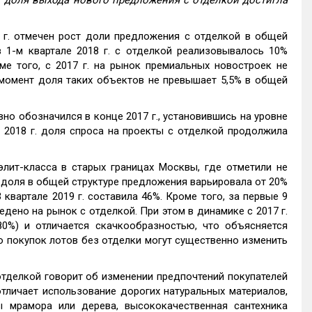
. доля выхода нового предложения с отделкой достигла
 г. отмечен рост доли предложения с отделкой в общей
 1-м квартале 2018 г. с отделкой реализовывалось 10%
ме того, с 2017 г. на рынок премиальных новостроек не
 момент доля таких объектов не превышает 5,5% в общей
но обозначился в конце 2017 г., установившись на уровне
с 2018 г. доля спроса на проекты с отделкой продолжила
лит-класса в старых границах Москвы, где отметили не
их доля в общей структуре предложения варьировала от 20%
 3 квартале 2019 г. составила 46%. Кроме того, за первые 9
дено на рынок с отделкой. При этом в динамике с 2017 г.
0%) и отличается скачкообразностью, что объясняется
 покупок лотов без отделки могут существенно изменить
отделкой говорит об изменении предпочтений покупателей
отличает использование дорогих натуральных материалов,
 мрамора или дерева, высококачественная сантехника