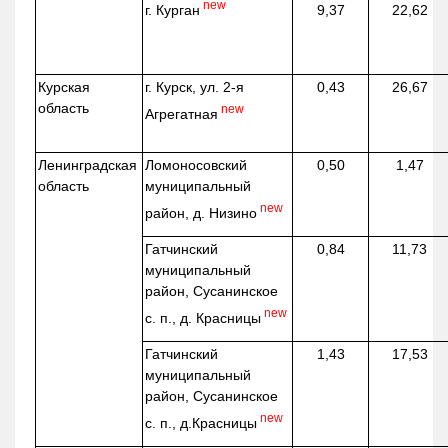
new
г. Курган
9,37
22,62
Курская
г. Курск, ул. 2-я
0,43
26,67
область
new
Агрегатная
Ленинградская
Ломоносовский
0,50
1,47
область
муниципальный
new
район, д.
Низино
Гатчинский
0,84
11,73
муниципальный
район, Сусанинское
new
с. п., д. Красницы
Гатчинский
1,43
17,53
муниципальный
район, Сусанинское
new
с. п.,
д.Красницы