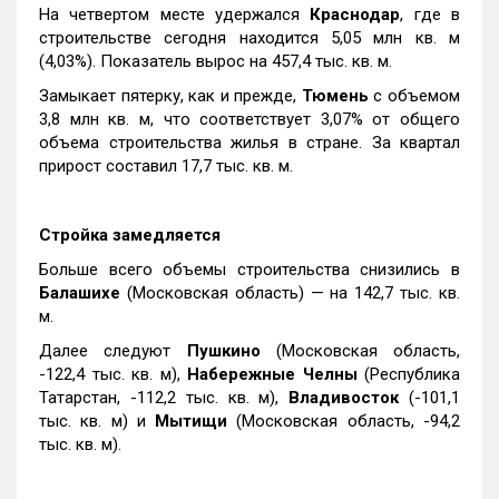
На четвертом месте удержался
Краснодар
, где в
строительстве сегодня находится 5,05 млн кв. м
(4,03%). Показатель вырос на 457,4 тыс. кв. м.
Замыкает пятерку, как и прежде,
Тюмень
с объемом
3,8 млн кв. м, что соответствует 3,07% от общего
объема строительства жилья в стране. За квартал
прирост составил 17,7 тыс. кв. м.
Стройка замедляется
Больше всего объемы строительства снизились в
Балашихе
(Московская область) — на 142,7 тыс. кв.
м.
Далее следуют
Пушкино
(Московская область,
-122,4 тыс. кв. м),
Набережные Челны
(Республика
Татарстан, -112,2 тыс. кв. м),
Владивосток
(-101,1
тыс. кв. м) и
Мытищи
(Московская область, -94,2
тыс. кв. м).