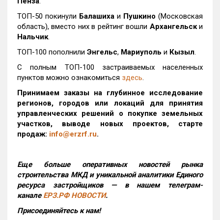
Пенза
.
ТОП-50 покинули
Балашиха
и
Пушкино
(Московская
область), вместо них в рейтинг вошли
Архангельск
и
Нальчик
.
ТОП-100 пополнили
Энгельс
,
Мариуполь
и
Кызыл
.
С полным ТОП-100 застраиваемых населенных
пунктов можно ознакомиться
здесь
.
Принимаем заказы на глубинное исследование
регионов, городов или локаций для принятия
управленческих решений о покупке земельных
участков, выводе новых проектов, старте
продаж:
info@erzrf.ru
.
Еще больше оперативных новостей рынка
строительства МКД и уникальной аналитики Единого
ресурса застройщиков — в нашем телеграм-
канале
ЕРЗ.РФ НОВОСТИ
.
Присоединяйтесь к нам!