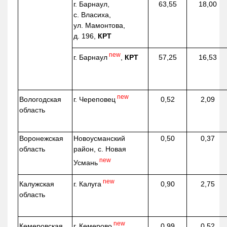
г. Барнаул,
63,55
18,00
с. Власиха,
ул. Мамонтова,
д. 196,
КРТ
new
г. Барнаул
,
КРТ
57,25
16,53
new
г. Череповец
Вологодская
0,52
2,09
область
Воронежская
Новоусманский
0,50
0,37
область
район, с. Новая
new
Усмань
new
г. Калуга
Калужская
0,90
2,75
область
new
г. Кемерово
Кемеровская
0,99
0,52