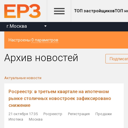
ТОП застройщиков
ТОП н
г.Москва
Настроены
0 параметров
Регион
Архив новостей
Подписа
Актуальные новости
Росреестр: в третьем квартале на ипотечном
рынке столичных новостроек зафиксировано
снижение
21 октября 17:35
Росреестр
Регистрация
Продажи
Ипотека
Москва