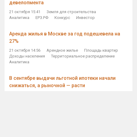
девелопмента
21 октября 15:41
Земля для строительства
Аналитика
ЕРЗ.РФ
Конкурс
Инвестор
Аренда жилья в Москве за год подешевела на
27%
21 октября 14:56
Арендное жилье
Площадь квартир
Доходы населения
Территориальное распределение
Аналитика
В сентябре выдачи льготной ипотеки начали
снижаться, а рыночной — расти
21 октября 14:11
Ипотека
Субсидирование ипотеки
Объем ИЖК
Количество ИЖК
Экспертное мнение
Виталий Мутко — Владимиру Путину: россияне
стали чаще выкупать квартиры без кредитов
21 октября 12:57
ДОМ.РФ
Проектное финансирование