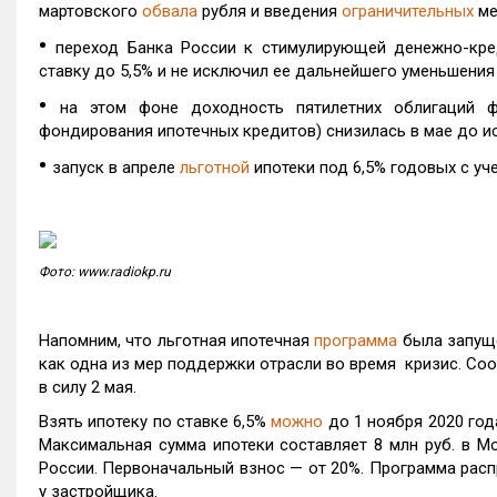
мартовского
обвала
рубля и введения
ограничительных
ме
•
переход Банка России к стимулирующей денежно-кре
ставку до 5,5% и не исключил ее дальнейшего уменьшения
•
на этом фоне доходность пятилетних облигаций ф
фондирования ипотечных кредитов) снизилась в мае до ис
•
запуск в апреле
льготной
ипотеки под 6,5% годовых с у
Фото: www.radiokp.ru
Напомним, что льготная ипотечная
программа
была запущ
как одна из мер поддержки отрасли во время кризис. С
в силу 2 мая.
Взять ипотеку по ставке 6,5%
можно
до 1 ноября 2020 год
Максимальная сумма ипотеки составляет 8 млн руб. в Мос
России. Первоначальный взнос — от 20%. Программа расп
у застройщика.