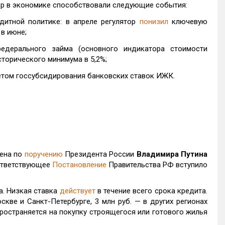
р в экономике способствовали следующие события:
дитной политике: в апреле регулятор
понизил
ключевую
 в июне;
едерального займа (основного индикатора стоимости
торического минимума в 5,2%;
четом госсубсидирования банковских ставок ИЖК.
ена по
поручению
Президента России
Владимира Путина
оответствующее
Постановление
Правительства РФ вступило
а. Низкая ставка
действует
в течение всего срока кредита.
кве и Санкт-Петербурге, 3 млн руб. — в других регионах
ространяется на покупку строящегося или готового жилья