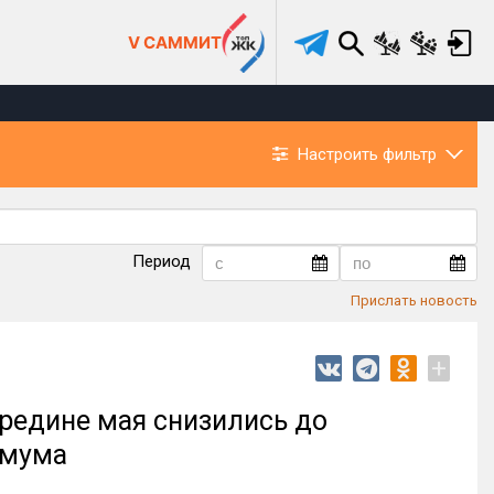
V САММИТ
Настроить фильтр
Период
Прислать новость
+
редине мая снизились до
имума