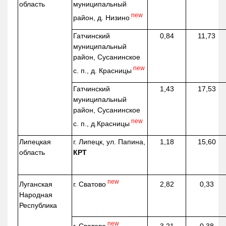
область
муниципальный
new
район, д.
Низино
Гатчинский
0,84
11,73
муниципальный
район, Сусанинское
new
с. п., д. Красницы
Гатчинский
1,43
17,53
муниципальный
район, Сусанинское
new
с. п.,
д.Красницы
Липецкая
г. Липецк, ул. Папина,
1,18
15,60
область
КРТ
new
г. Сватово
Луганская
2,82
0,33
Народная
Республика
new