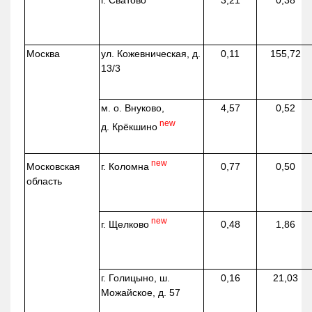
г. Сватово
3,21
0,38
Москва
ул.
Кожевническая
, д.
0,11
155,72
13/3
м. о. Внуково,
4,57
0,52
new
д.
Крёкшино
new
г. Коломна
Московская
0,77
0,50
область
new
г. Щелково
0,48
1,86
г. Голицыно, ш.
0,16
21,03
Можайское, д. 57