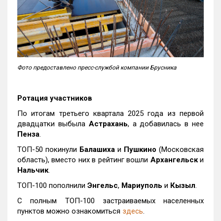
Фото предоставлено пресс-службой компании Брусника
Ротация участников
По итогам третьего квартала 2025 года из первой
двадцатки выбыла
Астрахань
, а добавилась в нее
Пенза
.
ТОП-50 покинули
Балашиха
и
Пушкино
(Московская
область), вместо них в рейтинг вошли
Архангельск
и
Нальчик
.
ТОП-100 пополнили
Энгельс
,
Мариуполь
и
Кызыл
.
С полным ТОП-100 застраиваемых населенных
пунктов можно ознакомиться
здесь
.