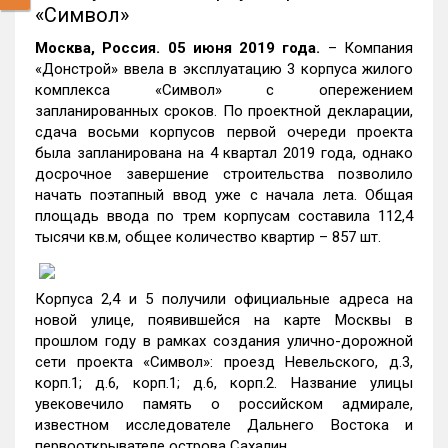
«Символ»
Москва, Россия. 05 июня 2019
года.
– Компания
«Донстрой» ввела в эксплуатацию 3 корпуса жилого
комплекса «Символ» с опережением
запланированных сроков. По проектной декларации,
сдача восьми корпусов первой очереди проекта
была запланирована на 4 квартал 2019 года, однако
досрочное завершение строительства позволило
начать поэтапный ввод уже с начала лета. Общая
площадь ввода по трем корпусам составила 112,4
тысячи кв.м, общее количество квартир – 857 шт.
Корпуса 2,4 и 5 получили официальные адреса на
новой улице, появившейся на карте Москвы в
прошлом году в рамках создания улично-дорожной
сети проекта «Символ»: проезд Невельского, д.3,
корп.1; д.6, корп.1; д.6, корп.2. Название улицы
увековечило память о российском адмирале,
известном исследователе Дальнего Востока и
первооткрывателе острова Сахалин.