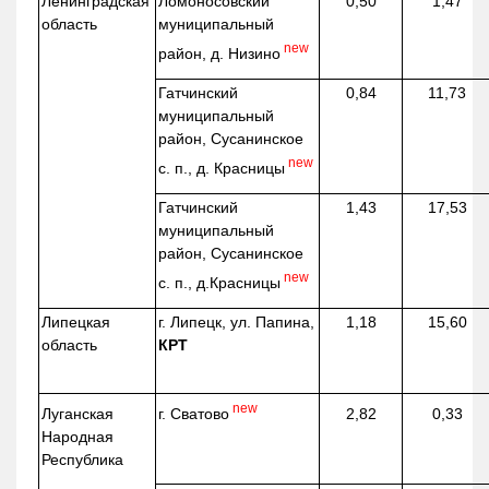
Ленинградская
Ломоносовский
0,50
1,47
область
муниципальный
new
район, д.
Низино
Гатчинский
0,84
11,73
муниципальный
район, Сусанинское
new
с. п., д. Красницы
Гатчинский
1,43
17,53
муниципальный
район, Сусанинское
new
с. п.,
д.Красницы
Липецкая
г. Липецк, ул. Папина,
1,18
15,60
область
КРТ
new
г. Сватово
Луганская
2,82
0,33
Народная
Республика