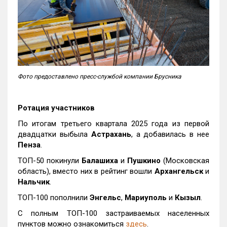
Фото предоставлено пресс-службой компании Брусника
Ротация участников
По итогам третьего квартала 2025 года из первой
двадцатки выбыла
Астрахань
, а добавилась в нее
Пенза
.
ТОП-50 покинули
Балашиха
и
Пушкино
(Московская
область), вместо них в рейтинг вошли
Архангельск
и
Нальчик
.
ТОП-100 пополнили
Энгельс
,
Мариуполь
и
Кызыл
.
С полным ТОП-100 застраиваемых населенных
пунктов можно ознакомиться
здесь
.