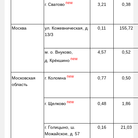
new
г. Сватово
3,21
0,38
Москва
ул.
Кожевническая
, д.
0,11
155,72
13/3
м. о. Внуково,
4,57
0,52
new
д.
Крёкшино
new
г. Коломна
Московская
0,77
0,50
область
new
г. Щелково
0,48
1,86
г. Голицыно, ш.
0,16
21,03
Можайское, д. 57