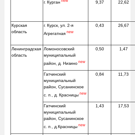
new
г. Курган
9,37
22,62
Курская
г. Курск, ул. 2-я
0,43
26,67
область
new
Агрегатная
Ленинградская
Ломоносовский
0,50
1,47
область
муниципальный
new
район, д.
Низино
Гатчинский
0,84
11,73
муниципальный
район, Сусанинское
new
с. п., д. Красницы
Гатчинский
1,43
17,53
муниципальный
район, Сусанинское
new
с. п.,
д.Красницы