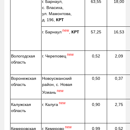
г. Барнаул,
63,55
18,00
с. Власиха,
ул. Мамонтова,
д. 196,
КРТ
new
г. Барнаул
,
КРТ
57,25
16,53
new
г. Череповец
Вологодская
0,52
2,09
область
Воронежская
Новоусманский
0,50
0,37
область
район, с. Новая
new
Усмань
new
г. Калуга
Калужская
0,90
2,75
область
new
г. Кемерово
Кемеровская
0,99
0,52