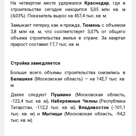
На четвертом месте удержался
Краснодар
, где в
строительстве сегодня находится 5,05 млн кв. м
(4,03%). Показатель вырос на 457,4 тыс. кв. м.
Замыкает пятерку, как и прежде,
Тюмень
с объемом
3,8 млн кв. м, что соответствует 3,07% от общего
объема строительства жилья в стране. За квартал
прирост составил 17,7 тыс. кв. м.
Стройка замедляется
Больше всего объемы строительства снизились в
Балашихе
(Московская область) — на 142,7 тыс. кв.
м.
Далее следуют
Пушкино
(Московская область,
-122,4 тыс. кв. м),
Набережные Челны
(Республика
Татарстан, -112,2 тыс. кв. м),
Владивосток
(-101,1
тыс. кв. м) и
Мытищи
(Московская область, -94,2
тыс. кв. м).