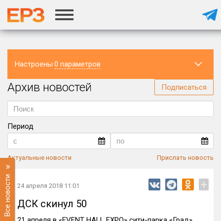
Настроены
0 параметров
Архив новостей
Регион
Подписаться
Период
Актуальные новости
Прислать новость
Все новости
+
24 апреля 2018 11:01
ДСК скинул 50
21 апреля в «EVENT HALL EXPO» сити-парка «Град»