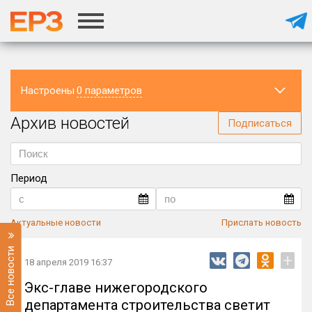
Настроены
0 параметров
Архив новостей
Регион
Подписаться
Период
Актуальные новости
Прислать новость
Все новости
+
18 апреля 2019 16:37
Экс-главе нижегородского
департамента строительства светит