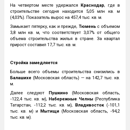
На четвертом месте удержался
Краснодар
, где в
строительстве сегодня находится 5,05 млн кв. м
(4,03%). Показатель вырос на 457,4 тыс. кв. м.
Замыкает пятерку, как и прежде,
Тюмень
с объемом
3,8 млн кв. м, что соответствует 3,07% от общего
объема строительства жилья в стране. За квартал
прирост составил 17,7 тыс. кв. м.
Стройка замедляется
Больше всего объемы строительства снизились в
Балашихе
(Московская область) — на 142,7 тыс. кв.
м.
Далее следуют
Пушкино
(Московская область,
-122,4 тыс. кв. м),
Набережные Челны
(Республика
Татарстан, -112,2 тыс. кв. м),
Владивосток
(-101,1
тыс. кв. м) и
Мытищи
(Московская область, -94,2
тыс. кв. м).