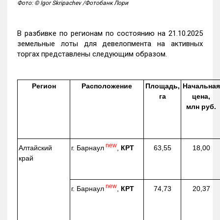
Фото: © Igor Skripachev /Фотобанк Лори
В разбивке по регионам по состоянию на 21.10.2025
земельные лоты для девелопмента на активных
торгах представлены следующим образом.
Регион
Расположение
Площадь,
Начальная
га
цена,
млн руб.
new
г. Барнаул
,
КРТ
Алтайский
63,55
18,00
край
new
г. Барнаул
,
КРТ
74,73
20,37