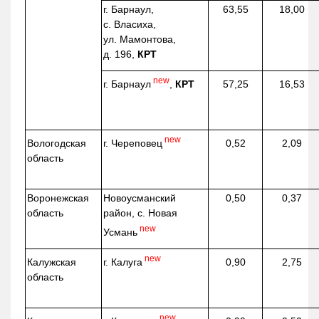
г. Барнаул,
63,55
18,00
с. Власиха,
ул. Мамонтова,
д. 196,
КРТ
new
г. Барнаул
,
КРТ
57,25
16,53
new
г. Череповец
Вологодская
0,52
2,09
область
Воронежская
Новоусманский
0,50
0,37
область
район, с. Новая
new
Усмань
new
г. Калуга
Калужская
0,90
2,75
область
new