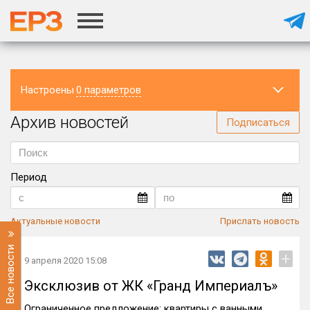
Настроены
0 параметров
Архив новостей
Регион
Подписаться
Период
Актуальные новости
Прислать новость
Все новости
+
9 апреля 2020 15:08
Эксклюзив от ЖК «Гранд Империалъ»
Ограниченное предложение: квартиры с ванными