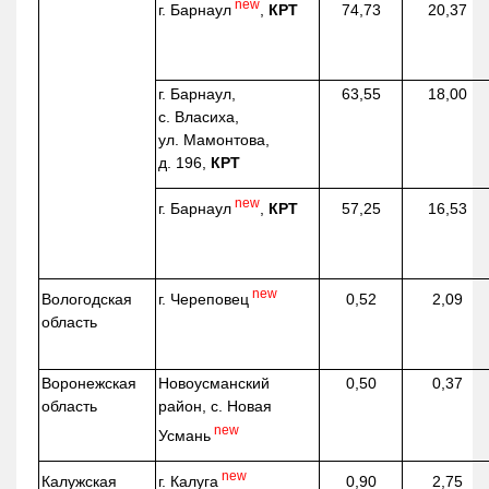
new
г. Барнаул
,
КРТ
74,73
20,37
г. Барнаул,
63,55
18,00
с. Власиха,
ул. Мамонтова,
д. 196,
КРТ
new
г. Барнаул
,
КРТ
57,25
16,53
new
г. Череповец
Вологодская
0,52
2,09
область
Воронежская
Новоусманский
0,50
0,37
область
район, с. Новая
new
Усмань
new
г. Калуга
Калужская
0,90
2,75