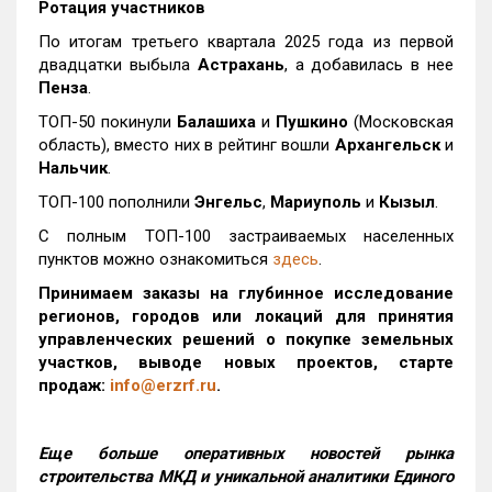
Ротация участников
По итогам третьего квартала 2025 года из первой
двадцатки выбыла
Астрахань
, а добавилась в нее
Пенза
.
ТОП-50 покинули
Балашиха
и
Пушкино
(Московская
область), вместо них в рейтинг вошли
Архангельск
и
Нальчик
.
ТОП-100 пополнили
Энгельс
,
Мариуполь
и
Кызыл
.
С полным ТОП-100 застраиваемых населенных
пунктов можно ознакомиться
здесь
.
Принимаем заказы на глубинное исследование
регионов, городов или локаций для принятия
управленческих решений о покупке земельных
участков, выводе новых проектов, старте
продаж:
info@erzrf.ru
.
Еще больше оперативных новостей рынка
строительства МКД и уникальной аналитики Единого