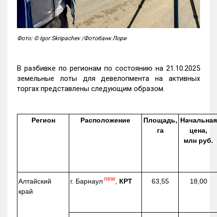
Фото: © Igor Skripachev /Фотобанк Лори
В разбивке по регионам по состоянию на 21.10.2025
земельные лоты для девелопмента на активных
торгах представлены следующим образом.
Регион
Расположение
Площадь,
Начальная
га
цена,
млн руб.
new
г. Барнаул
,
КРТ
Алтайский
63,55
18,00
край