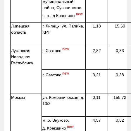
муниципальный
район, Сусанинское
new
с. п.,
д.Красницы
Липецкая
г. Липецк, ул. Папина,
1,18
15,60
область
КРТ
new
г. Сватово
Луганская
2,82
0,33
Народная
Республика
new
г. Сватово
3,21
0,38
Москва
ул.
Кожевническая
, д.
0,11
155,72
13/3
м. о. Внуково,
4,57
0,52
new
д.
Крёкшино