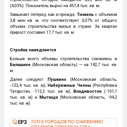
(4,03%). Показатель вырос на 457,4 тыс. кв. м.
Замыкает пятерку, как и прежде,
Тюмень
с объемом
3,8 млн кв. м, что соответствует 3,07% от общего
объема строительства жилья в стране. За квартал
прирост составил 17,7 тыс. кв. м.
Стройка замедляется
Больше всего объемы строительства снизились в
Балашихе
(Московская область) — на 142,7 тыс. кв.
м.
Далее следуют
Пушкино
(Московская область,
-122,4 тыс. кв. м),
Набережные Челны
(Республика
Татарстан, -112,2 тыс. кв. м),
Владивосток
(-101,1
тыс. кв. м) и
Мытищи
(Московская область, -94,2
тыс. кв. м).