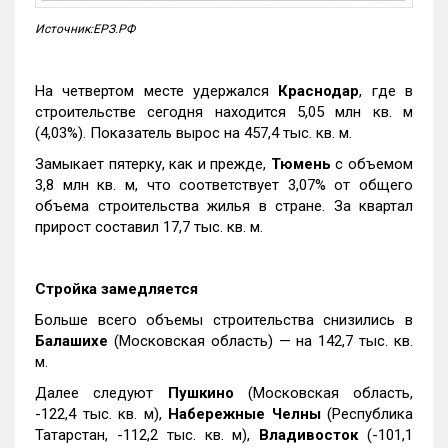
Источник:ЕРЗ.РФ
На четвертом месте удержался
Краснодар
, где в
строительстве сегодня находится 5,05 млн кв. м
(4,03%). Показатель вырос на 457,4 тыс. кв. м.
Замыкает пятерку, как и прежде,
Тюмень
с объемом
3,8 млн кв. м, что соответствует 3,07% от общего
объема строительства жилья в стране. За квартал
прирост составил 17,7 тыс. кв. м.
Стройка замедляется
Больше всего объемы строительства снизились в
Балашихе
(Московская область) — на 142,7 тыс. кв.
м.
Далее следуют
Пушкино
(Московская область,
-122,4 тыс. кв. м),
Набережные Челны
(Республика
Татарстан, -112,2 тыс. кв. м),
Владивосток
(-101,1