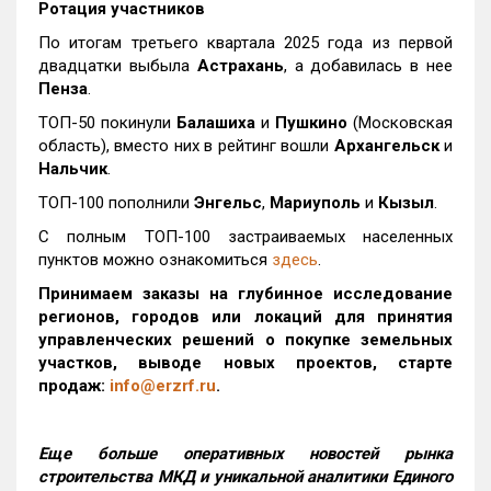
Ротация участников
По итогам третьего квартала 2025 года из первой
двадцатки выбыла
Астрахань
, а добавилась в нее
Пенза
.
ТОП-50 покинули
Балашиха
и
Пушкино
(Московская
область), вместо них в рейтинг вошли
Архангельск
и
Нальчик
.
ТОП-100 пополнили
Энгельс
,
Мариуполь
и
Кызыл
.
С полным ТОП-100 застраиваемых населенных
пунктов можно ознакомиться
здесь
.
Принимаем заказы на глубинное исследование
регионов, городов или локаций для принятия
управленческих решений о покупке земельных
участков, выводе новых проектов, старте
продаж:
info@erzrf.ru
.
Еще больше оперативных новостей рынка
строительства МКД и уникальной аналитики Единого