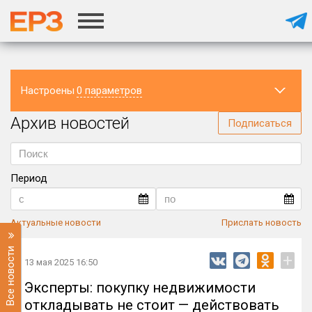
Настроены
0 параметров
Архив новостей
Регион
Подписаться
Период
Актуальные новости
Прислать новость
Все новости
+
13 мая 2025 16:50
Эксперты: покупку недвижимости
откладывать не стоит — действовать