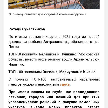
Фото предоставлено пресс-службой компании Брусника
Ротация участников
По итогам третьего квартала 2025 года из первой
двадцатки выбыла
Астрахань
, а добавилась в нее
Пенза
.
ТОП-50 покинули
Балашиха
и
Пушкино
(Московская
область), вместо них в рейтинг вошли
Архангельск
и
Нальчик
.
ТОП-100 пополнили
Энгельс
,
Мариуполь
и
Кызыл
.
С полным ТОП-100 застраиваемых населенных
пунктов можно ознакомиться
здесь
.
Принимаем заказы на глубинное исследование
регионов, городов или локаций для принятия
управленческих решений о покупке земельных
участков, выводе новых проектов, старте