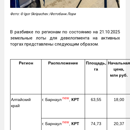
Фото: © Igor Skripachev /Фотобанк Лори
В разбивке по регионам по состоянию на 21.10.2025
земельные лоты для девелопмента на активных
торгах представлены следующим образом.
Регион
Расположение
Площадь,
Начальная
га
цена,
млн руб.
new
г. Барнаул
,
КРТ
Алтайский
63,55
18,00
край
new
г. Барнаул
,
КРТ
74,73
20,37