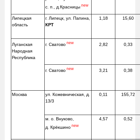
new
с. п.,
д.Красницы
Липецкая
г. Липецк, ул. Папина,
1,18
15,60
область
КРТ
new
г. Сватово
Луганская
2,82
0,33
Народная
Республика
new
г. Сватово
3,21
0,38
Москва
ул.
Кожевническая
, д.
0,11
155,72
13/3
м. о. Внуково,
4,57
0,52
new
д.
Крёкшино