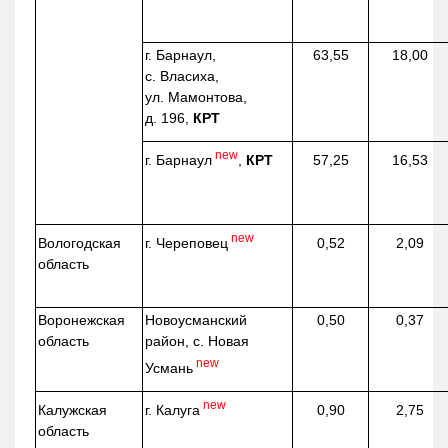
г. Барнаул,
63,55
18,00
с. Власиха,
ул. Мамонтова,
д. 196,
КРТ
new
г. Барнаул
,
КРТ
57,25
16,53
new
г. Череповец
Вологодская
0,52
2,09
область
Воронежская
Новоусманский
0,50
0,37
область
район, с. Новая
new
Усмань
new
г. Калуга
Калужская
0,90
2,75
область