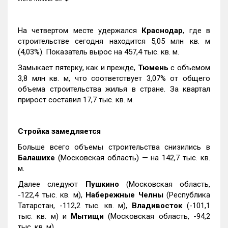
На четвертом месте удержался
Краснодар
, где в
строительстве сегодня находится 5,05 млн кв. м
(4,03%). Показатель вырос на 457,4 тыс. кв. м.
Замыкает пятерку, как и прежде,
Тюмень
с объемом
3,8 млн кв. м, что соответствует 3,07% от общего
объема строительства жилья в стране. За квартал
прирост составил 17,7 тыс. кв. м.
Стройка замедляется
Больше всего объемы строительства снизились в
Балашихе
(Московская область) — на 142,7 тыс. кв.
м.
Далее следуют
Пушкино
(Московская область,
-122,4 тыс. кв. м),
Набережные Челны
(Республика
Татарстан, -112,2 тыс. кв. м),
Владивосток
(-101,1
тыс. кв. м) и
Мытищи
(Московская область, -94,2
тыс. кв. м).