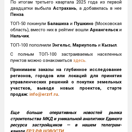
По итогам третьего квартала 2025 года из первой
двадцатки выбыла
Астрахань
, а добавилась в нее
Пенза
.
ТОП-50 покинули
Балашиха
и
Пушкино
(Московская
область), вместо них в рейтинг вошли
Архангельск
и
Нальчик
.
ТОП-100 пополнили
Энгельс
,
Мариуполь
и
Кызыл
.
С полным ТОП-100 застраиваемых населенных
пунктов можно ознакомиться
здесь
.
Принимаем заказы на глубинное исследование
регионов, городов или локаций для принятия
управленческих решений о покупке земельных
участков, выводе новых проектов, старте
продаж:
info@erzrf.ru
.
Еще больше оперативных новостей рынка
строительства МКД и уникальной аналитики Единого
ресурса застройщиков — в нашем телеграм-
канале
ЕРЗ.РФ НОВОСТИ
.