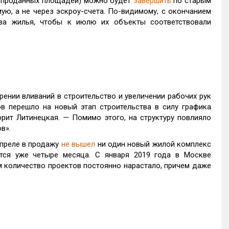
0% проданных площадей) можно будет
завершить
по старым
ую, а не через эскроу-счета. По-видимому, с окончанием
ва жилья, чтобы к июлю их объекты соответствовали
ении вливаний в строительство и увеличении рабочих рук
в перешло на новый этап строительства в силу графика
орит Литинецкая. — Помимо этого, на структуру повлияло
в».
апреле в продажу
не вышел
ни один новый жилой комплекс
тся уже четыре месяца. С января 2019 года в Москве
м количество проектов постоянно нарастало, причем даже