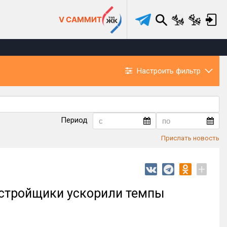
V САММИТ
Настроить фильтр
Период
Прислать новость
+
астройщики ускорили темпы