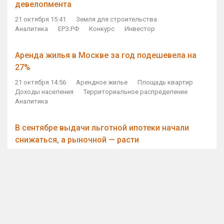
девелопмента
21 октября 15:41
Земля для строительства
Аналитика
ЕРЗ.РФ
Конкурс
Инвестор
Аренда жилья в Москве за год подешевела на
27%
21 октября 14:56
Арендное жилье
Площадь квартир
Доходы населения
Территориальное распределение
Аналитика
В сентябре выдачи льготной ипотеки начали
снижаться, а рыночной — расти
21 октября 14:11
Ипотека
Субсидирование ипотеки
Объем ИЖК
Количество ИЖК
Экспертное мнение
Виталий Мутко — Владимиру Путину: россияне
стали чаще выкупать квартиры без кредитов
21 октября 12:57
ДОМ.РФ
Проектное финансирование