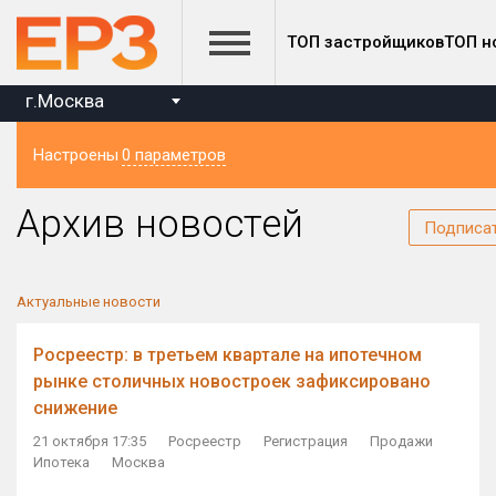
ТОП застройщиков
ТОП н
г.Москва
Настроены
0 параметров
Регион
Архив новостей
Подписа
Актуальные новости
Росреестр: в третьем квартале на ипотечном
рынке столичных новостроек зафиксировано
снижение
21 октября 17:35
Росреестр
Регистрация
Продажи
Ипотека
Москва