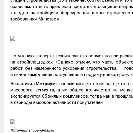
стадии строительства (30% технической готовности и 1
правилам, то есть привлекая средства дольщиков напрям
холодов застройщики форсировали темпы строительст
требованиям Минстроя.
По мнению эксперта, технически это возможно при расшир
на стройплощадках. «Однако отмечу, что часть объекто
работ, без намеренного ускорения строительства, — гов
и явное замедление поступления в продажу новых проекто
Аналитики
«Метриум»
напоминают, что отмечают, что в 
массового сегмента, а их общее количество не меняе
экспонируется 85 жилых комплексов, тогда как в прошло
в периоды высокой активности покупателей.
Источник: shopandmall.ru