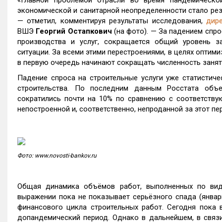
«Главной проблемой отрасли во время пандемическо
экономической и санитарной неопределенности стало резк
— отметил, комментируя результаты исследования,
дир
ВШЭ
Георгий Остапкович
(на фото). — За падением спро
производства и услуг, сокращается общий уровень з
ситуации. За всеми этими перестроениями, в целях опти
в первую очередь начинают сокращать численность занят
Падение спроса на строительные услуги уже статистич
строительства. По последним данным Росстата объ
сократились почти на 10% по сравнению с соответству
непостроенной и, соответственно, непроданной за этот 
Фото: www.novosti-bankov.ru
Общая динамика объёмов работ, выполненных по виду
выражении пока не показывает серьёзного спада (январь
финансового цикла строительных работ. Сегодня пока
допандемический период. Однако в дальнейшем, в связ