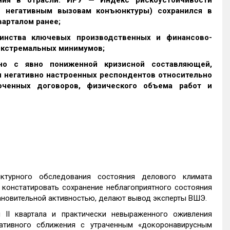
я в отрасли: ИРУ — Индекс рискоустойчивости
и негативным вызовам конъюнктуры) сохранился в
варталом ранее;
нства ключевых производственных и финансово-
 экстремальных минимумов;
о с явно пониженной кризисной составляющей,
 негативно настроенных респондентов относительно
ченных договоров, физического объема работ и
ктурного обследования состояния делового климата
 констатировать сохранение неблагоприятного состояния
ановительной активностью, делают вывод эксперты ВШЭ.
 II квартала и практически невыраженного оживления
ативного сближения с утраченным «докоронавирусным