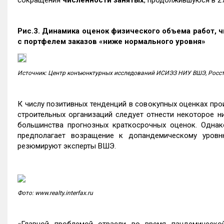
сокращения
численности занятых
, продолжившуюся в 2
Рис.3. Динамика оценок физического объема работ, ч
с портфелем заказов «ниже нормального уровня»
Источник: Центр конъюнктурных исследований
ИСИЭЗ НИУ ВШЭ, Росс
К числу позитивных тенденций в совокупных оценках пр
строительных организаций следует отнести некоторое н
большинства прогнозных краткосрочных оценок. Однако
предполагает возращение к допандемическому уровн
резюмируют эксперты ВШЭ.
Фото: www.realty.interfax.ru