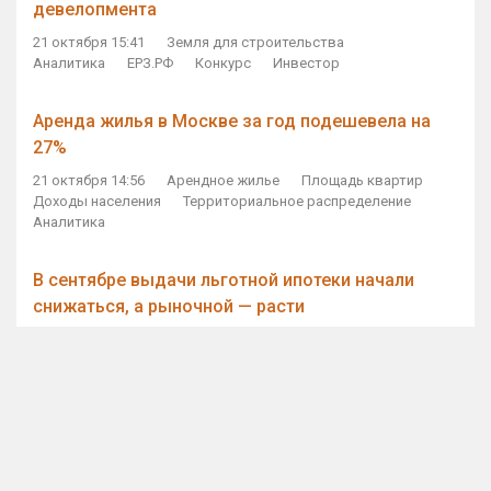
девелопмента
21 октября 15:41
Земля для строительства
Аналитика
ЕРЗ.РФ
Конкурс
Инвестор
Аренда жилья в Москве за год подешевела на
27%
21 октября 14:56
Арендное жилье
Площадь квартир
Доходы населения
Территориальное распределение
Аналитика
В сентябре выдачи льготной ипотеки начали
снижаться, а рыночной — расти
21 октября 14:11
Ипотека
Субсидирование ипотеки
Объем ИЖК
Количество ИЖК
Экспертное мнение
Виталий Мутко — Владимиру Путину: россияне
стали чаще выкупать квартиры без кредитов
21 октября 12:57
ДОМ.РФ
Проектное финансирование