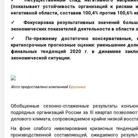
✓ Несущественный спад негативного напряжени
(показывает устойчивость организаций к рискам 
негативной области, составив 100,4% против 100,6% к
✓ Фокусировка результативных значений больши
экономических показателей деятельности в области
✓ По-прежнему достаточно консервативные, н
краткосрочные прогнозные оценки: уменьшение доли
финальных тенденций 2020 г. в динамике заклю
экономической ситуации.
Фото предоставлено компанией
Брусника
Обобщенные сезонно-сглаженные результаты конъюн
подрядных организаций России за III квартал позволяют
делового климата, сопровождаемое крайне низкой восст
На фоне слабого нивелирования кризисных тенденций
производственной составляющей, ожидаемого результ