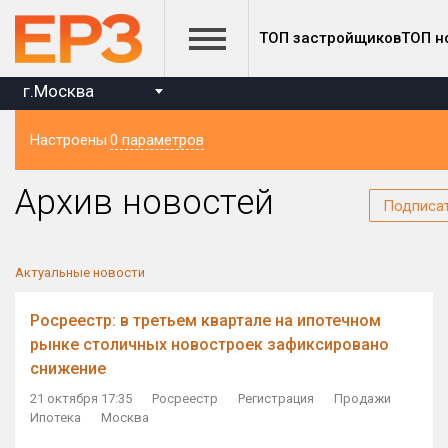
ТОП застройщиков
ТОП н
г.Москва
Настроены
0 параметров
Регион
Архив новостей
Подписа
Актуальные новости
Росреестр: в третьем квартале на ипотечном
рынке столичных новостроек зафиксировано
снижение
21 октября 17:35
Росреестр
Регистрация
Продажи
Ипотека
Москва