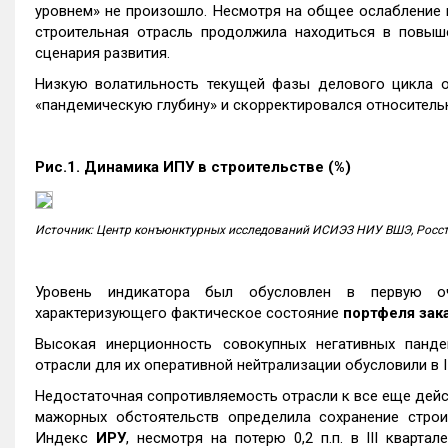
уровнем» не произошло. Несмотря на общее ослабление
строительная отрасль продолжила находиться в повыш
сценария развития.
Низкую волатильность текущей фазы делового цикла 
«пандемическую глубину» и скорректировался относительно I
Рис.1. Динамика ИПУ в строительстве (%)
Источник: Центр конъюнктурных исследований
ИСИЭЗ НИУ ВШЭ, Росс
Уровень индикатора был обусловлен в первую оч
характеризующего фактическое состояние
портфеля зак
Высокая инерционность совокупных негативных панде
отрасли для их оперативной нейтрализации обусловили в 
Недостаточная сопротивляемость отрасли к все еще дей
мажорных обстоятельств определила сохранение строит
Индекс
ИРУ
, несмотря на потерю 0,2 п.п. в III кварт