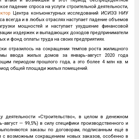
й атаки и возникшей в этот период беспрецедентной
ое падение спроса на услуги строительной деятельности,
ектор
Центра конъюнктурных исследований ИСИЭЗ НИУ
са всегда и в любых отраслях наступает падение объемов
агрузки мощностей и наступает ухудшение финансовой
мизации издержек и выпадающих доходов предприниматели
ых и фонд оплаты труда на своих предприятиях.
ески отразилось на сокращении темпов роста жилищного
емы ввода жилых домов за январь-август 2020 года
ющим периодом прошлого года, а это более 4 млн кв. м
период общей площади жилых помещений.
 деятельности «Строительство», в целом в денежном
-август — 99,5%) в силу специфики производственного и
 выполняются заказы по договорам, подписанным ещё в
и с возможным сокращением новых заказов, особенно в