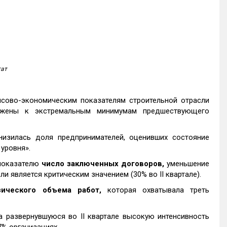
тат
сово-экономическим показателям строительной отрасли
ижены к экстремальным минимумам предшествующего
снизилась доля предпринимателей, оценивших состояние
уровня».
 показателю
число заключенных договоров,
уменьшение
и является критическим значением (30% во II квартале).
зического объема работ,
которая охватывала треть
 развернувшуюся во II квартале высокую интенсивность