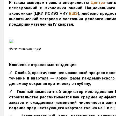
К таким выводам пришли специалисты
Центра
конъ
исследований и экономики знаний Национального
экономики» (ЦКИ ИСИЭЗ НИУ
ВШЭ
), любезно предос
аналитический материал о состоянии делового клима
предпринимателей на I
V
квартал.
Фото: www.юкщит.рф
Ключевые отраслевые тенденции
✓ Слабый, практически невыраженный процесс восст
течение II квартала ― яркой фазы пандемического
динамику сохранил критическую глубину;
✓ Главный композитный индикатор исследования И
строительстве рассчитывается как среднее арифмет
заказов и ожидаемых изменений численности занят
падение предшествующего квартала только на 1 п.п.;