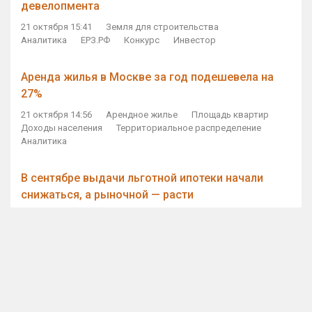
девелопмента
21 октября 15:41
Земля для строительства
Аналитика
ЕРЗ.РФ
Конкурс
Инвестор
Аренда жилья в Москве за год подешевела на
27%
21 октября 14:56
Арендное жилье
Площадь квартир
Доходы населения
Территориальное распределение
Аналитика
В сентябре выдачи льготной ипотеки начали
снижаться, а рыночной — расти
21 октября 14:11
Ипотека
Субсидирование ипотеки
Объем ИЖК
Количество ИЖК
Экспертное мнение
Виталий Мутко — Владимиру Путину: россияне
стали чаще выкупать квартиры без кредитов
21 октября 12:57
ДОМ.РФ
Проектное финансирование