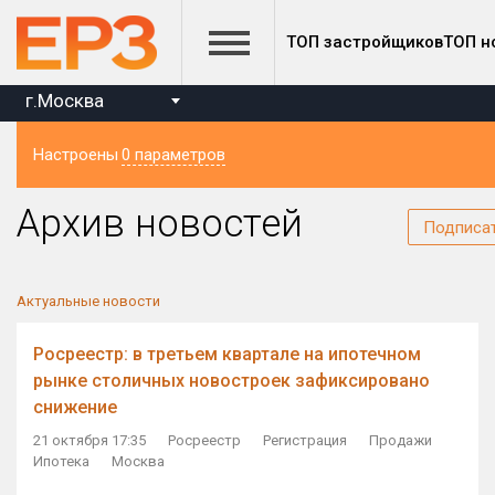
ТОП застройщиков
ТОП н
г.Москва
Настроены
0 параметров
Регион
Архив новостей
Подписа
Актуальные новости
Росреестр: в третьем квартале на ипотечном
рынке столичных новостроек зафиксировано
снижение
21 октября 17:35
Росреестр
Регистрация
Продажи
Ипотека
Москва