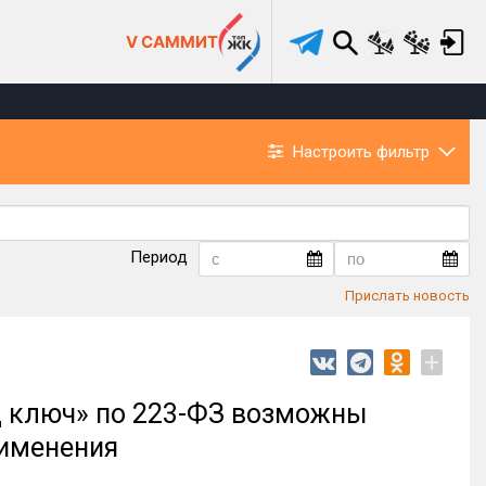
V САММИТ
Настроить фильтр
Период
Прислать новость
+
од ключ» по 223-ФЗ возможны
рименения